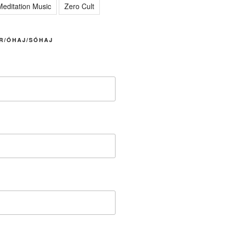
editation Music
Zero Cult
R/ÓHAJ/SÓHAJ