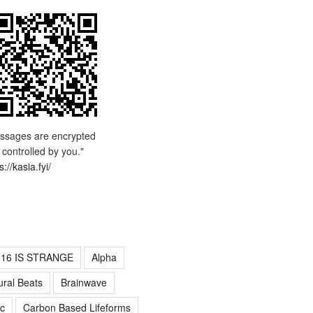
ssages are encrypted
 controlled by you."
s://kasia.fyi/
016 IS STRANGE
Alpha
ural Beats
Brainwave
c
Carbon Based Lifeforms