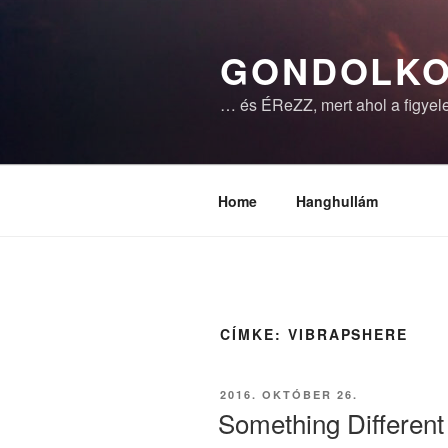
Tartalomhoz
GONDOLKO
… és ÉReZZ, mert ahol a figyele
Home
Hanghullám
CÍMKE:
VIBRAPSHERE
BEKÜLDVE:
2016. OKTÓBER 26.
Something Different