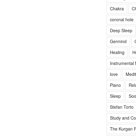
Chakra
Ch
coronal hole
Deep Sleep
Germind
Healing
H
Instrumental
love
Medit
Piano
Rel
Sleep
Soo
Stefan Torto
Study and Co
The Kurgan R