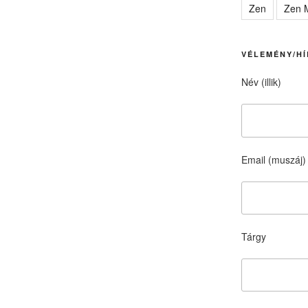
Zen
Zen M
VÉLEMÉNY/HÍ
Név (illik)
Email (muszáj)
Tárgy