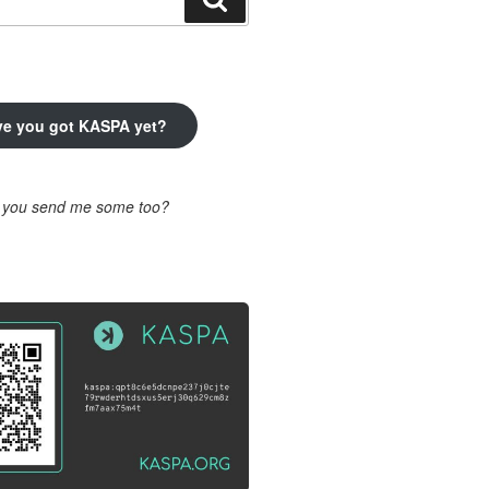
ve you got KASPA yet?
l you send me some too?