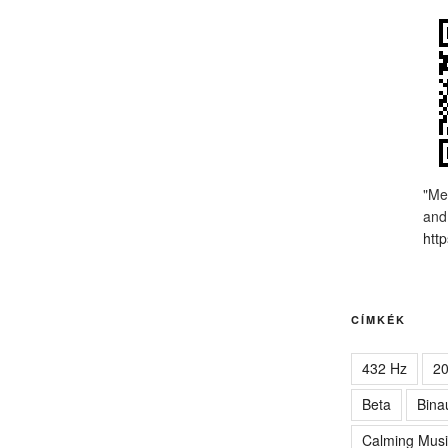
"Me
and
http
CÍMKÉK
432 Hz
2
Beta
Bina
Calming Musi