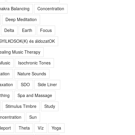
akra Balancing
Concentration
Deep Meditation
Delta
Earth
Focus
GYILKOSOK(K) és áldozatOK
ealing Music Therapy
 Music
Isochronic Tones
ation
Nature Sounds
axation
SDO
Side Liner
thing
Spa and Massage
Stimulus Timbre
Study
ncentration
Sun
eport
Theta
Víz
Yoga