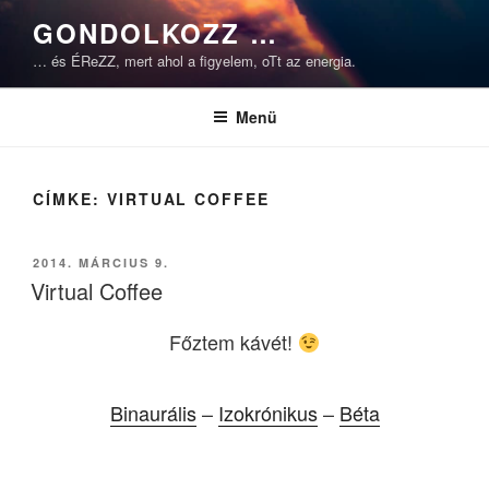
Tartalomhoz
GONDOLKOZZ …
… és ÉReZZ, mert ahol a figyelem, oTt az energia.
Menü
CÍMKE:
VIRTUAL COFFEE
BEKÜLDVE:
2014. MÁRCIUS 9.
Virtual Coffee
Főztem kávét!
Binaurális
–
Izokrónikus
–
Béta