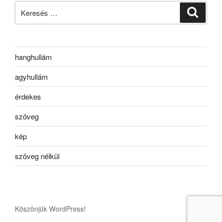
Keresés
Keresé
a
következő
kifejezésre:
hanghullám
agyhullám
érdekes
szöveg
kép
szöveg nélkül
Köszönjük WordPress!