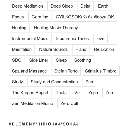
Deep Meditation
Deep Sleep
Delta
Earth
Focus
Germind
GYILKOSOK(K) és áldozatOK
Healing
Healing Music Therapy
Instrumental Music
Isochronic Tones
love
Meditation
Nature Sounds
Piano
Relaxation
SDO
Side Liner
Sleep
Soothing
Spa and Massage
Stefan Torto
Stimulus Timbre
Study
Study and Concentration
Sun
The Kurgan Report
Theta
Víz
Yoga
Zen
Zen Meditation Music
Zero Cult
VÉLEMÉNY/HÍR/ÓHAJ/SÓHAJ