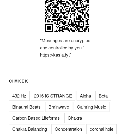
"Messages are encrypted
and controlled by you."
https://kasia.fyi/
CÍMKÉK
432 Hz
2016 IS STRANGE
Alpha
Beta
Binaural Beats
Brainwave
Calming Music
Carbon Based Lifeforms
Chakra
Chakra Balancing
Concentration
coronal hole