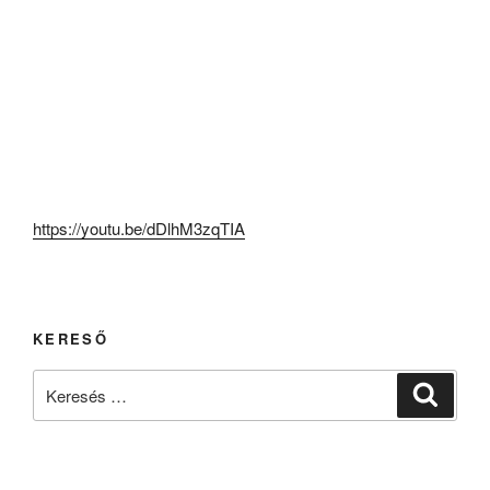
https://youtu.be/dDlhM3zqTIA
KERESŐ
Keresés
Keresé
a
következő
kifejezésre: