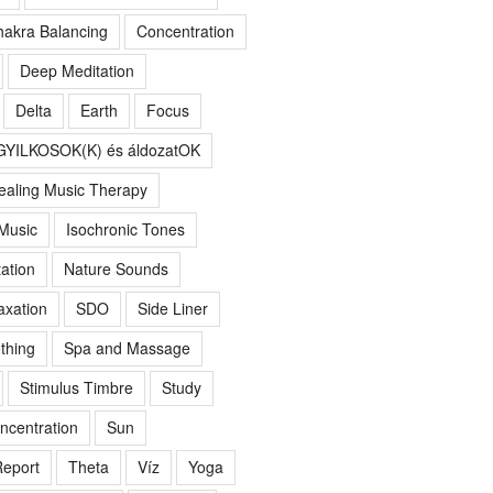
akra Balancing
Concentration
Deep Meditation
Delta
Earth
Focus
GYILKOSOK(K) és áldozatOK
ealing Music Therapy
 Music
Isochronic Tones
ation
Nature Sounds
axation
SDO
Side Liner
thing
Spa and Massage
Stimulus Timbre
Study
ncentration
Sun
eport
Theta
Víz
Yoga