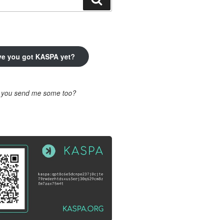
ve you got KASPA yet?
l you send me some too?