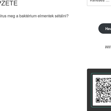
PZETE
a
következő
kifejezésre:
vírus meg a baktérium elmentek sétálni?
Ha
Wil