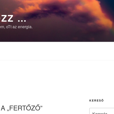
ZZ …
m, oTt az energia.
KERESŐ
 A „FERTŐZŐ”
Keresés