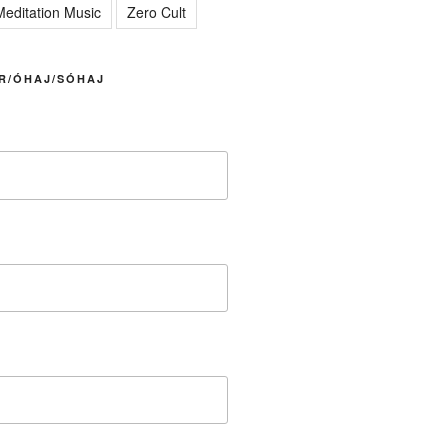
editation Music
Zero Cult
R/ÓHAJ/SÓHAJ