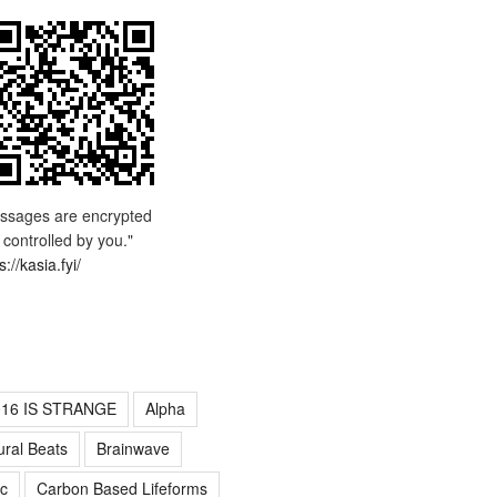
ssages are encrypted
 controlled by you."
s://kasia.fyi/
016 IS STRANGE
Alpha
ural Beats
Brainwave
c
Carbon Based Lifeforms