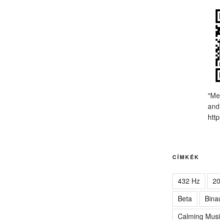
"Me
and
http
CÍMKÉK
432 Hz
2
Beta
Bina
Calming Musi