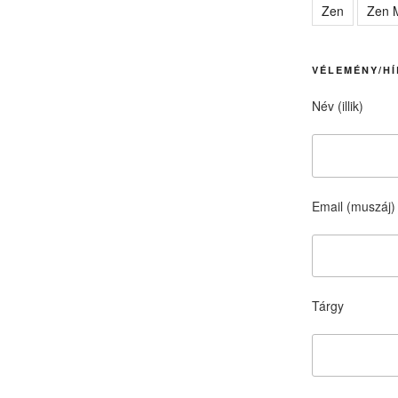
Zen
Zen M
VÉLEMÉNY/HÍ
Név (illik)
Email (muszáj)
Tárgy