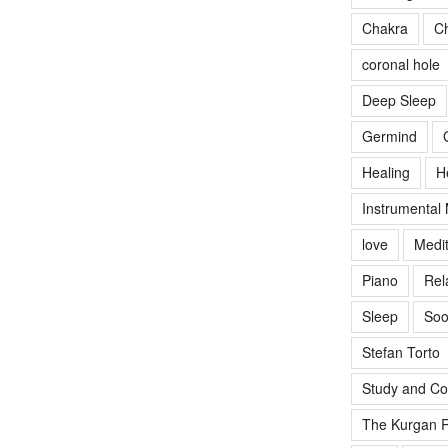
Chakra
Ch
coronal hole
Deep Sleep
Germind
Healing
H
Instrumental
love
Medit
Piano
Rel
Sleep
Soo
Stefan Torto
Study and Co
The Kurgan R