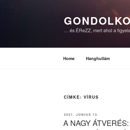
Tartalomhoz
GONDOLKO
… és ÉReZZ, mert ahol a figyele
Home
Hanghullám
CÍMKE:
VÍRUS
BEKÜLDVE:
2021. JÚNIUS 13.
A NAGY ÁTVERÉS: