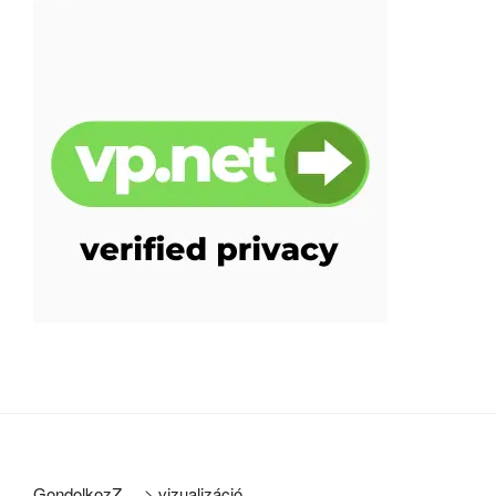
GondolkozZ ...
>
vizualizáció