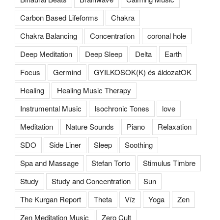
Carbon Based Lifeforms
Chakra
Chakra Balancing
Concentration
coronal hole
Deep Meditation
Deep Sleep
Delta
Earth
Focus
Germind
GYILKOSOK(K) és áldozatOK
Healing
Healing Music Therapy
Instrumental Music
Isochronic Tones
love
Meditation
Nature Sounds
Piano
Relaxation
SDO
Side Liner
Sleep
Soothing
Spa and Massage
Stefan Torto
Stimulus Timbre
Study
Study and Concentration
Sun
The Kurgan Report
Theta
Víz
Yoga
Zen
Zen Meditation Music
Zero Cult