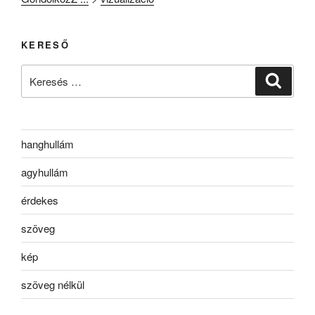
KERESŐ
Keresés
Keresé
a
következő
kifejezésre:
hanghullám
agyhullám
érdekes
szöveg
kép
szöveg nélkül