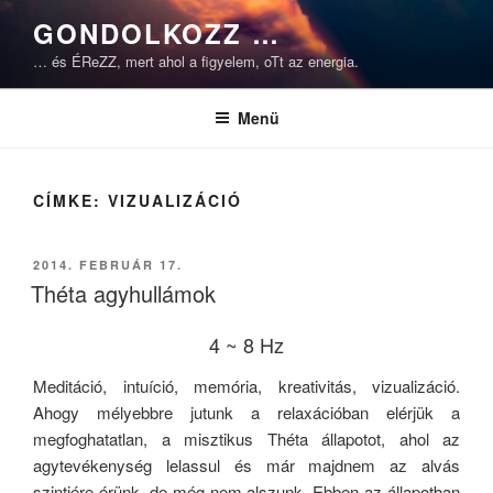
Tartalomhoz
GONDOLKOZZ …
… és ÉReZZ, mert ahol a figyelem, oTt az energia.
Menü
CÍMKE:
VIZUALIZÁCIÓ
BEKÜLDVE:
2014. FEBRUÁR 17.
Théta agyhullámok
4 ~ 8 Hz
Meditáció, intuíció, memória, kreativitás, vizualizáció.
Ahogy mélyebbre jutunk a relaxációban elérjük a
megfoghatatlan, a misztikus Théta állapotot, ahol az
agytevékenység lelassul és már majdnem az alvás
szintjére érünk, de még nem alszunk. Ebben az állapotban