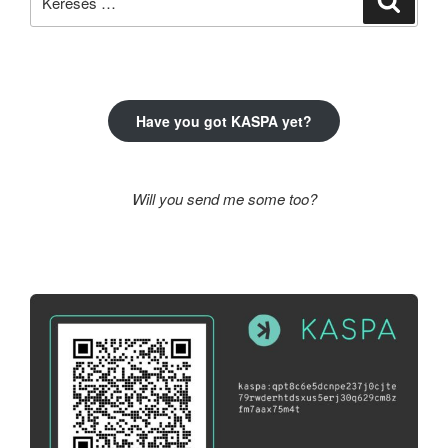
a
következő
kifejezésre:
Have you got KASPA yet?
Will you send me some too?