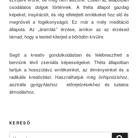
csodálatos dolgok történnek. A théta állapot gazdag
képeket, inspirációt, és rég elfelejtett emlékeket hoz elő és
megnöveli a fogékonyságot. Ez már a mély meditáció
állapota. Az „áramlás” érzése, amikor az az érzésed
támad, hogy a tested kiterjed a bőrödön kívülre.
Segít a kreatív gondolkodásban és felébresztheti a
bennünk lévő zseniális képességeket. Théta állapotban
tartjuk a hosszútávú emlékeinket, az élményeinket és a
radikális kreativitást. Használhatjuk még önhipnózishoz,
asztrális gyógyításhoz előrejelzésekhez és tudatos
álmodáshoz.
KERESŐ
Keresés
Keresé