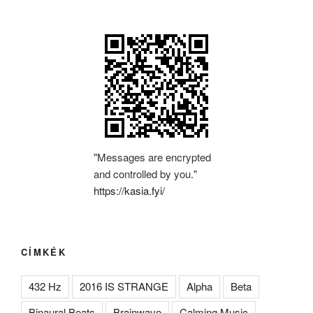
"Messages are encrypted
and controlled by you."
https://kasia.fyi/
CÍMKÉK
432 Hz
2016 IS STRANGE
Alpha
Beta
Binaural Beats
Brainwave
Calming Music