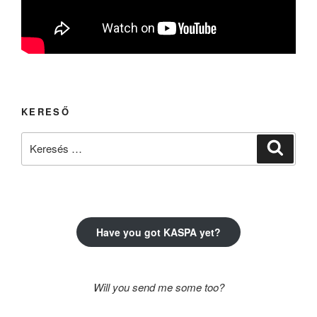
KERESŐ
Keresés
Keresé
a
következő
kifejezésre:
Have you got KASPA yet?
Will you send me some too?