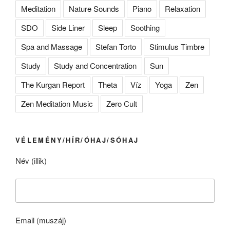
Meditation
Nature Sounds
Piano
Relaxation
SDO
Side Liner
Sleep
Soothing
Spa and Massage
Stefan Torto
Stimulus Timbre
Study
Study and Concentration
Sun
The Kurgan Report
Theta
Víz
Yoga
Zen
Zen Meditation Music
Zero Cult
VÉLEMÉNY/HÍR/ÓHAJ/SÓHAJ
Név (illik)
Email (muszáj)