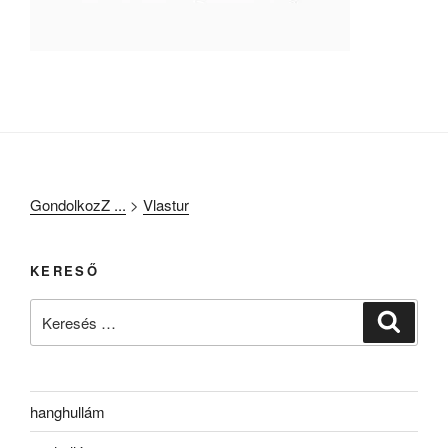
GondolkozZ ...
>
Vlastur
KERESŐ
Keresés
Keresé
a
következő
kifejezésre:
hanghullám