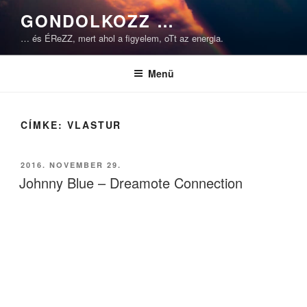
Tartalomhoz
GONDOLKOZZ …
… és ÉReZZ, mert ahol a figyelem, oTt az energia.
Menü
CÍMKE:
VLASTUR
BEKÜLDVE:
2016. NOVEMBER 29.
Johnny Blue – Dreamote Connection