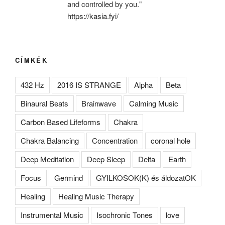
and controlled by you."
https://kasia.fyi/
CÍMKÉK
432 Hz
2016 IS STRANGE
Alpha
Beta
Binaural Beats
Brainwave
Calming Music
Carbon Based Lifeforms
Chakra
Chakra Balancing
Concentration
coronal hole
Deep Meditation
Deep Sleep
Delta
Earth
Focus
Germind
GYILKOSOK(K) és áldozatOK
Healing
Healing Music Therapy
Instrumental Music
Isochronic Tones
love