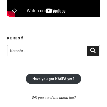
KERESŐ
Keresés
Keresé
a
következő
kifejezésre:
Have you got KASPA yet?
Will you send me some too?