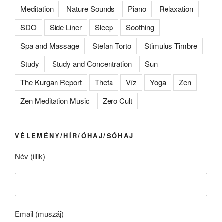
Meditation
Nature Sounds
Piano
Relaxation
SDO
Side Liner
Sleep
Soothing
Spa and Massage
Stefan Torto
Stimulus Timbre
Study
Study and Concentration
Sun
The Kurgan Report
Theta
Víz
Yoga
Zen
Zen Meditation Music
Zero Cult
VÉLEMÉNY/HÍR/ÓHAJ/SÓHAJ
Név (illik)
Email (muszáj)