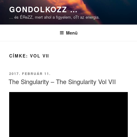
Tartalomhoz
GONDOLKOZZ …
… és ÉReZZ, mert ahol a figyelem, oTt az energia.
Menü
CÍMKE:
VOL VII
BEKÜLDVE:
2017. FEBRUÁR 11.
The Singularity – The Singularity Vol VII