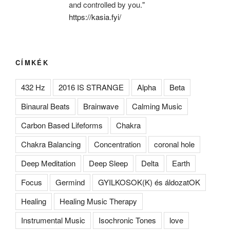
and controlled by you."
https://kasia.fyi/
CÍMKÉK
432 Hz
2016 IS STRANGE
Alpha
Beta
Binaural Beats
Brainwave
Calming Music
Carbon Based Lifeforms
Chakra
Chakra Balancing
Concentration
coronal hole
Deep Meditation
Deep Sleep
Delta
Earth
Focus
Germind
GYILKOSOK(K) és áldozatOK
Healing
Healing Music Therapy
Instrumental Music
Isochronic Tones
love