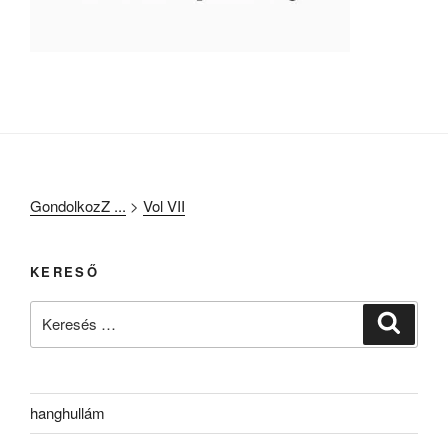
GondolkozZ ...
>
Vol VII
KERESŐ
Keresés
Keresé
a
következő
kifejezésre:
hanghullám