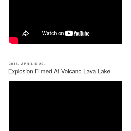
BEKÜLDVE:
2015. ÁPRILIS 29.
Explosion Filmed At Volcano Lava Lake