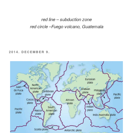
red line – subduction zone
red circle –
Fuego volcano, Guatemala
BEKÜLDVE:
2014. DECEMBER 9.