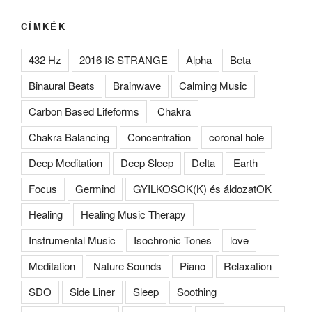
CÍMKÉK
432 Hz
2016 IS STRANGE
Alpha
Beta
Binaural Beats
Brainwave
Calming Music
Carbon Based Lifeforms
Chakra
Chakra Balancing
Concentration
coronal hole
Deep Meditation
Deep Sleep
Delta
Earth
Focus
Germind
GYILKOSOK(K) és áldozatOK
Healing
Healing Music Therapy
Instrumental Music
Isochronic Tones
love
Meditation
Nature Sounds
Piano
Relaxation
SDO
Side Liner
Sleep
Soothing