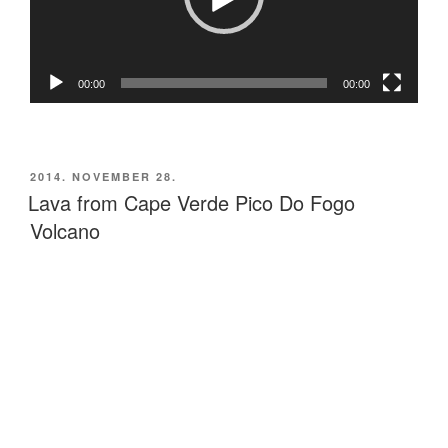
00:00
00:00
BEKÜLDVE:
2014. NOVEMBER 28.
Lava from Cape Verde Pico Do Fogo
Volcano