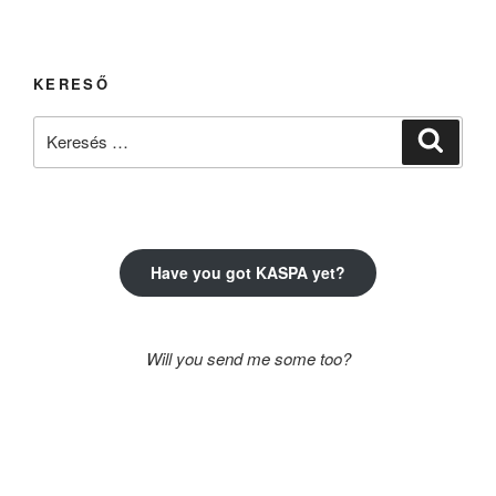
KERESŐ
Keresés
Keresé
a
következő
kifejezésre:
Have you got KASPA yet?
Will you send me some too?