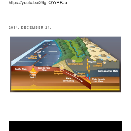
https://youtu.be/26g_QYrRPJo
BEKÜLDVE:
2014. DECEMBER 24.