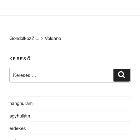
GondolkozZ ...
>
Volcano
KERESŐ
Keresés
Keresé
a
következő
kifejezésre:
hanghullám
agyhullám
érdekes