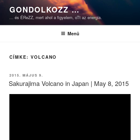
Tartalomhoz
GONDOLKOZZ …
… és ÉReZZ, mert ahol a figyelem, oTt az energia.
Menü
CÍMKE:
VOLCANO
BEKÜLDVE:
2015. MÁJUS 9.
Sakurajima Volcano in Japan | May 8, 2015