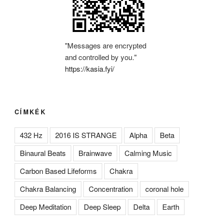
"Messages are encrypted
and controlled by you."
https://kasia.fyi/
CÍMKÉK
432 Hz
2016 IS STRANGE
Alpha
Beta
Binaural Beats
Brainwave
Calming Music
Carbon Based Lifeforms
Chakra
Chakra Balancing
Concentration
coronal hole
Deep Meditation
Deep Sleep
Delta
Earth