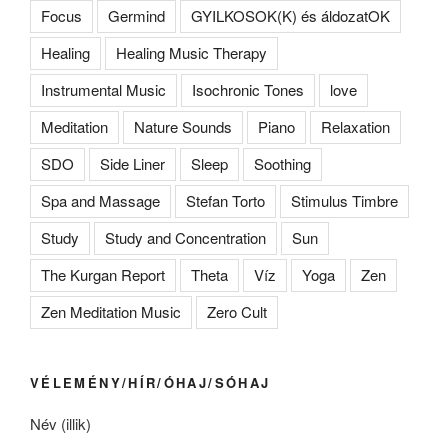
Focus
Germind
GYILKOSOK(K) és áldozatOK
Healing
Healing Music Therapy
Instrumental Music
Isochronic Tones
love
Meditation
Nature Sounds
Piano
Relaxation
SDO
Side Liner
Sleep
Soothing
Spa and Massage
Stefan Torto
Stimulus Timbre
Study
Study and Concentration
Sun
The Kurgan Report
Theta
Víz
Yoga
Zen
Zen Meditation Music
Zero Cult
VÉLEMÉNY/HÍR/ÓHAJ/SÓHAJ
Név (illik)