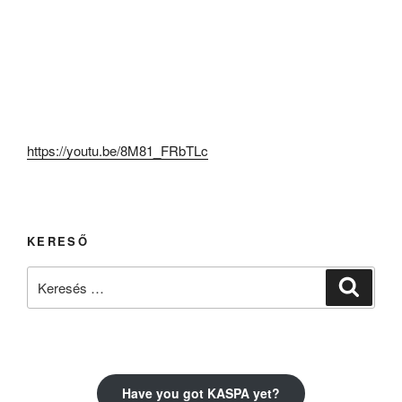
https://youtu.be/8M81_FRbTLc
KERESŐ
Keresés
Keresé
a
következő
kifejezésre:
Have you got KASPA yet?