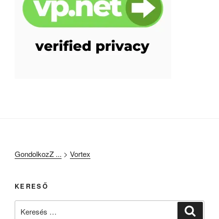
GondolkozZ ...
>
Vortex
KERESŐ
Keresés
Keresé
a