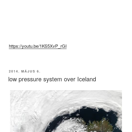
https://youtu.be/1KS5XvP_rGI
BEKÜLDVE:
2014. MÁJUS 6.
low pressure system over Iceland