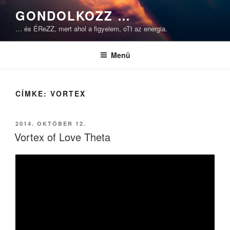
Tartalomhoz
GONDOLKOZZ …
… és ÉReZZ, mert ahol a figyelem, oTt az energia.
Menü
CÍMKE:
VORTEX
BEKÜLDVE:
2014. OKTÓBER 12.
Vortex of Love Theta