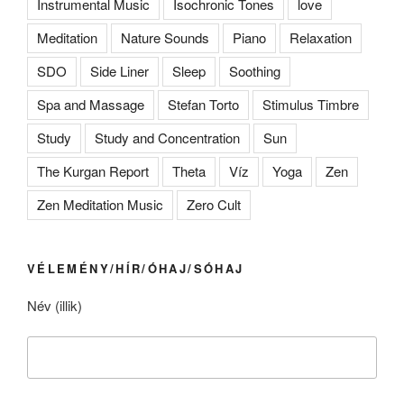
Instrumental Music
Isochronic Tones
love
Meditation
Nature Sounds
Piano
Relaxation
SDO
Side Liner
Sleep
Soothing
Spa and Massage
Stefan Torto
Stimulus Timbre
Study
Study and Concentration
Sun
The Kurgan Report
Theta
Víz
Yoga
Zen
Zen Meditation Music
Zero Cult
VÉLEMÉNY/HÍR/ÓHAJ/SÓHAJ
Név (illik)