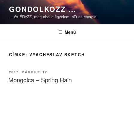
Tartalomhoz
GONDOLKOZZ …
… és ÉReZZ, mert ahol a figyelem, oTt az energia.
Menü
CÍMKE:
VYACHESLAV SKETCH
BEKÜLDVE:
2017. MÁRCIUS 12.
Mongolca – Spring Rain