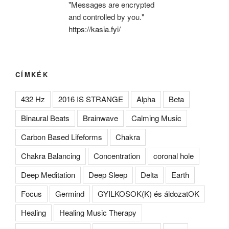
"Messages are encrypted
and controlled by you."
https://kasia.fyi/
CÍMKÉK
432 Hz
2016 IS STRANGE
Alpha
Beta
Binaural Beats
Brainwave
Calming Music
Carbon Based Lifeforms
Chakra
Chakra Balancing
Concentration
coronal hole
Deep Meditation
Deep Sleep
Delta
Earth
Focus
Germind
GYILKOSOK(K) és áldozatOK
Healing
Healing Music Therapy