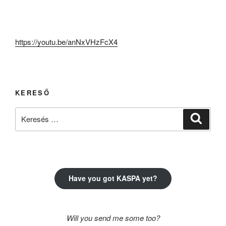
https://youtu.be/anNxVHzFcX4
KERESŐ
Keresés
Keresé
a
következő
kifejezésre:
Have you got KASPA yet?
Will you send me some too?