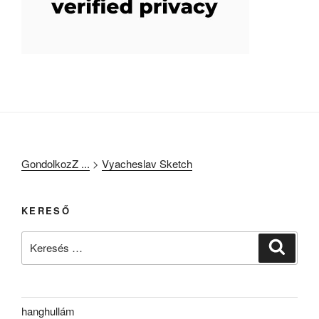
GondolkozZ ...
>
Vyacheslav Sketch
KERESŐ
Keresés
Keresé
a
következő
kifejezésre:
hanghullám