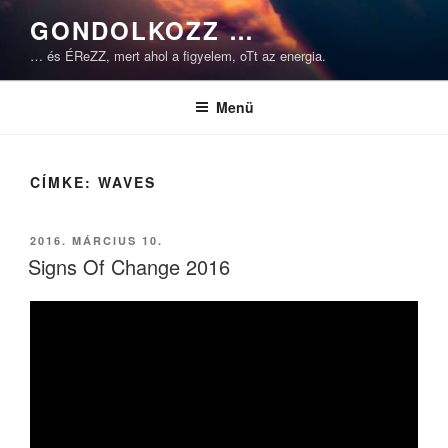
Tartalomhoz
GONDOLKOZZ …
… és ÉReZZ, mert ahol a figyelem, oTt az energia.
Menü
CÍMKE:
WAVES
BEKÜLDVE:
2016. MÁRCIUS 10.
Signs Of Change 2016