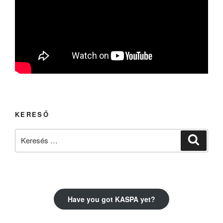
KERESŐ
Keresés
Keresé
a
következő
kifejezésre:
Have you got KASPA yet?