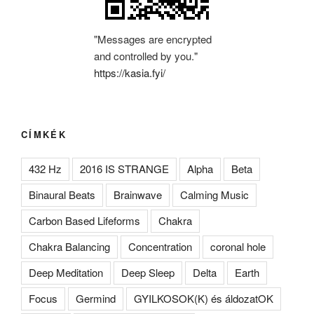
"Messages are encrypted
and controlled by you."
https://kasia.fyi/
CÍMKÉK
432 Hz
2016 IS STRANGE
Alpha
Beta
Binaural Beats
Brainwave
Calming Music
Carbon Based Lifeforms
Chakra
Chakra Balancing
Concentration
coronal hole
Deep Meditation
Deep Sleep
Delta
Earth
Focus
Germind
GYILKOSOK(K) és áldozatOK