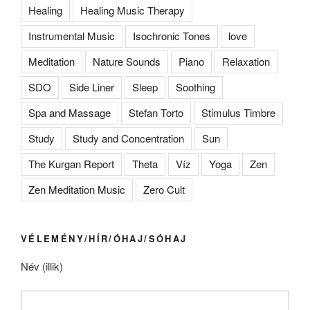
Healing
Healing Music Therapy
Instrumental Music
Isochronic Tones
love
Meditation
Nature Sounds
Piano
Relaxation
SDO
Side Liner
Sleep
Soothing
Spa and Massage
Stefan Torto
Stimulus Timbre
Study
Study and Concentration
Sun
The Kurgan Report
Theta
Víz
Yoga
Zen
Zen Meditation Music
Zero Cult
VÉLEMÉNY/HÍR/ÓHAJ/SÓHAJ
Név (illik)