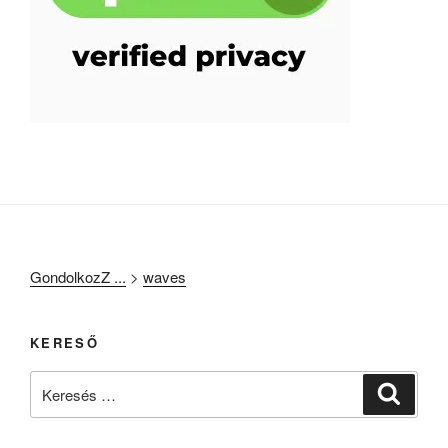
GondolkozZ ...
>
waves
KERESŐ
Keresés
Keresé
a
következő