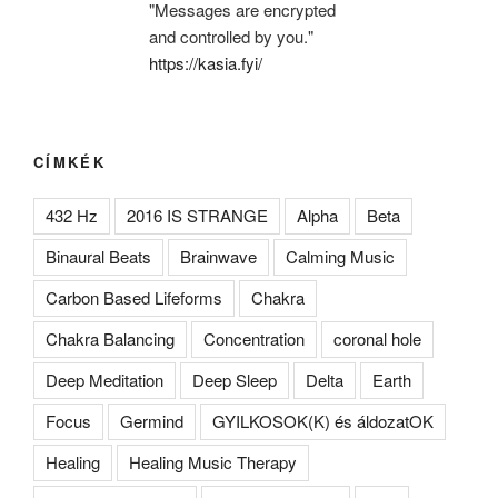
"Messages are encrypted
and controlled by you."
https://kasia.fyi/
CÍMKÉK
432 Hz
2016 IS STRANGE
Alpha
Beta
Binaural Beats
Brainwave
Calming Music
Carbon Based Lifeforms
Chakra
Chakra Balancing
Concentration
coronal hole
Deep Meditation
Deep Sleep
Delta
Earth
Focus
Germind
GYILKOSOK(K) és áldozatOK
Healing
Healing Music Therapy