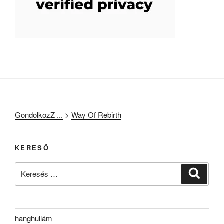
GondolkozZ ...
>
Way Of Rebirth
KERESŐ
Keresés
Keresé
a
következő
kifejezésre:
hanghullám