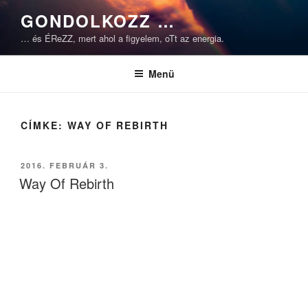
Tartalomhoz
GONDOLKOZZ …
… és ÉReZZ, mert ahol a figyelem, oTt az energia.
Menü
CÍMKE:
WAY OF REBIRTH
BEKÜLDVE:
2016. FEBRUÁR 3.
Way Of Rebirth