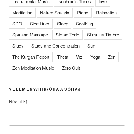
Instrumental Music
Isochronic Tones
love
Meditation
Nature Sounds
Piano
Relaxation
SDO
Side Liner
Sleep
Soothing
Spa and Massage
Stefan Torto
Stimulus Timbre
Study
Study and Concentration
Sun
The Kurgan Report
Theta
Víz
Yoga
Zen
Zen Meditation Music
Zero Cult
VÉLEMÉNY/HÍR/ÓHAJ/SÓHAJ
Név (illik)