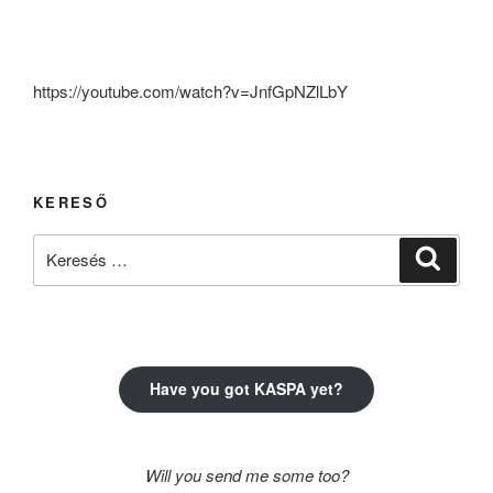
https://youtube.com/watch?v=JnfGpNZlLbY
KERESŐ
Keresés
Keresé
a
következő
kifejezésre:
Have you got KASPA yet?
Will you send me some too?