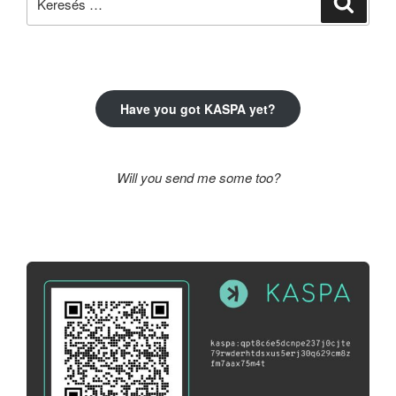
a
következő
kifejezésre:
Have you got KASPA yet?
Will you send me some too?