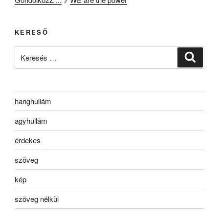
KERESŐ
Keresés
Keresé
a
következő
kifejezésre:
hanghullám
agyhullám
érdekes
szöveg
kép
szöveg nélkül