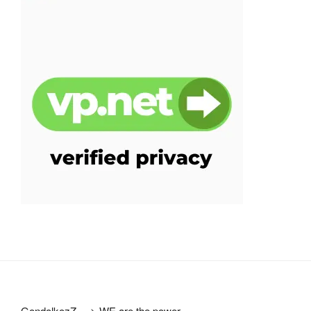
GondolkozZ ...
>
WE are the power