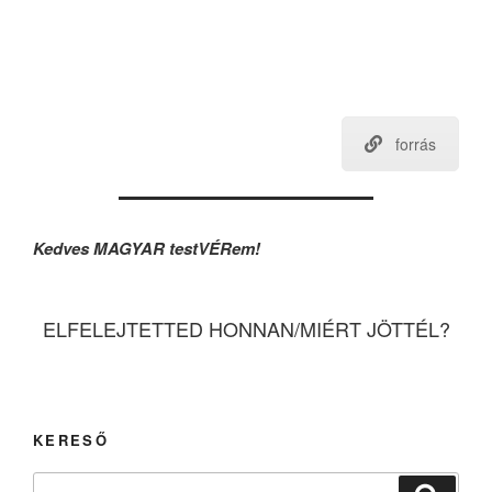
forrás
Kedves MAGYAR testVÉRem!
ELFELEJTETTED HONNAN/MIÉRT JÖTTÉL?
KERESŐ
Keresés
Keresé