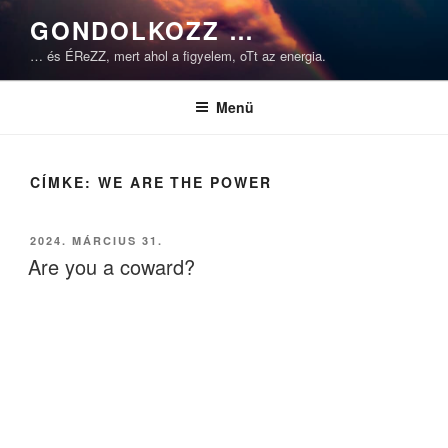
Tartalomhoz
GONDOLKOZZ …
… és ÉReZZ, mert ahol a figyelem, oTt az energia.
Menü
CÍMKE:
WE ARE THE POWER
BEKÜLDVE:
2024. MÁRCIUS 31.
Are you a coward?