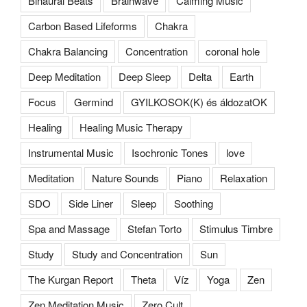
Binaural Beats
Brainwave
Calming Music
Carbon Based Lifeforms
Chakra
Chakra Balancing
Concentration
coronal hole
Deep Meditation
Deep Sleep
Delta
Earth
Focus
Germind
GYILKOSOK(K) és áldozatOK
Healing
Healing Music Therapy
Instrumental Music
Isochronic Tones
love
Meditation
Nature Sounds
Piano
Relaxation
SDO
Side Liner
Sleep
Soothing
Spa and Massage
Stefan Torto
Stimulus Timbre
Study
Study and Concentration
Sun
The Kurgan Report
Theta
Víz
Yoga
Zen
Zen Meditation Music
Zero Cult