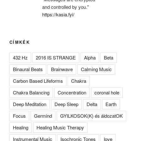
and controlled by you."
https://kasia.fyi/
CÍMKÉK
432 Hz
2016 IS STRANGE
Alpha
Beta
Binaural Beats
Brainwave
Calming Music
Carbon Based Lifeforms
Chakra
Chakra Balancing
Concentration
coronal hole
Deep Meditation
Deep Sleep
Delta
Earth
Focus
Germind
GYILKOSOK(K) és áldozatOK
Healing
Healing Music Therapy
Instrumental Music
Isochronic Tones
love