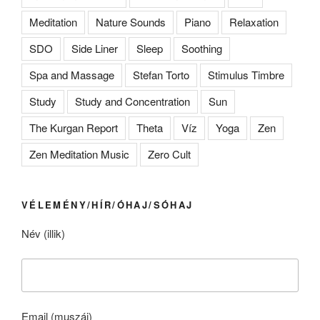
Meditation
Nature Sounds
Piano
Relaxation
SDO
Side Liner
Sleep
Soothing
Spa and Massage
Stefan Torto
Stimulus Timbre
Study
Study and Concentration
Sun
The Kurgan Report
Theta
Víz
Yoga
Zen
Zen Meditation Music
Zero Cult
VÉLEMÉNY/HÍR/ÓHAJ/SÓHAJ
Név (illik)
Email (muszáj)