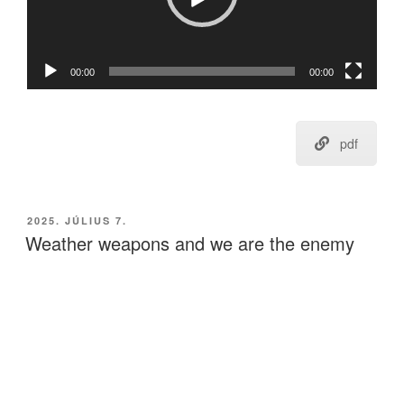
00:00
00:00
pdf
BEKÜLDVE:
2025. JÚLIUS 7.
Weather weapons and we are the enemy