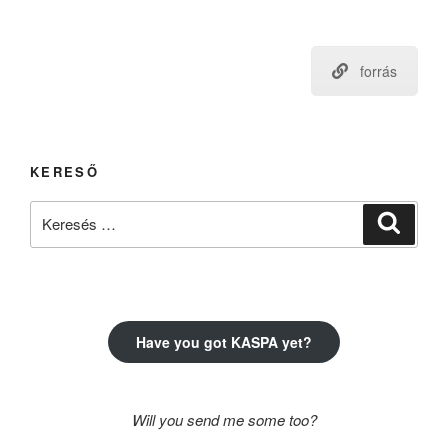
forrás
KERESŐ
Keresés
Keresé
a
következő
kifejezésre:
Have you got KASPA yet?
Will you send me some too?