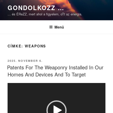
Tartalomhoz
GONDOLKOZZ …
… és ÉReZZ, mert ahol a figyelem, oTt az energia.
Menü
CÍMKE:
WEAPONS
BEKÜLDVE:
2025. NOVEMBER 6.
Patents For The Weaponry Installed In Our
Homes And Devices And To Target
Videólejátszó