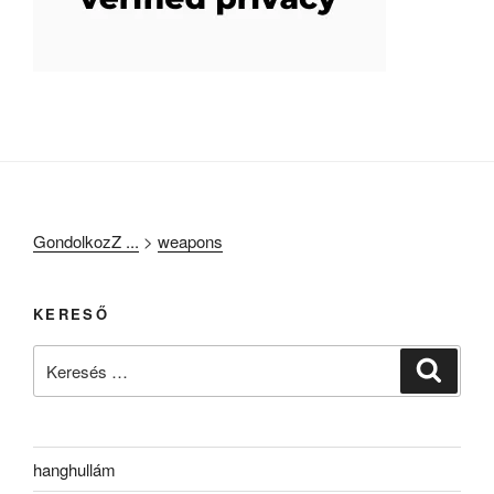
GondolkozZ ...
>
weapons
KERESŐ
Keresés
Keresé
a
következő
kifejezésre:
hanghullám