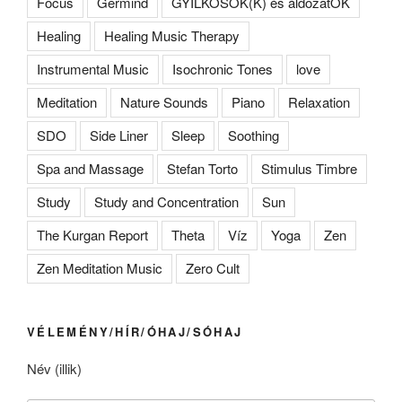
Focus
Germind
GYILKOSOK(K) és áldozatOK
Healing
Healing Music Therapy
Instrumental Music
Isochronic Tones
love
Meditation
Nature Sounds
Piano
Relaxation
SDO
Side Liner
Sleep
Soothing
Spa and Massage
Stefan Torto
Stimulus Timbre
Study
Study and Concentration
Sun
The Kurgan Report
Theta
Víz
Yoga
Zen
Zen Meditation Music
Zero Cult
VÉLEMÉNY/HÍR/ÓHAJ/SÓHAJ
Név (illik)