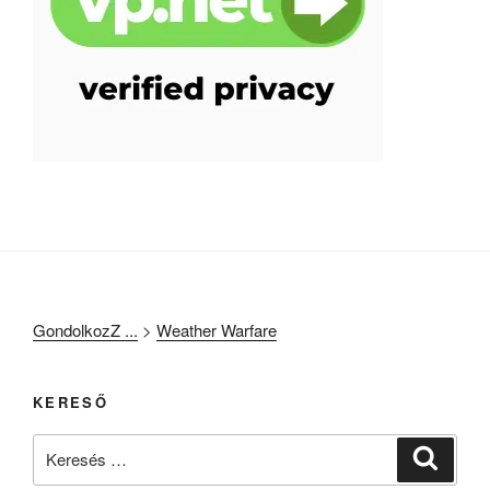
GondolkozZ ...
>
Weather Warfare
KERESŐ
Keresés
Keresé
a