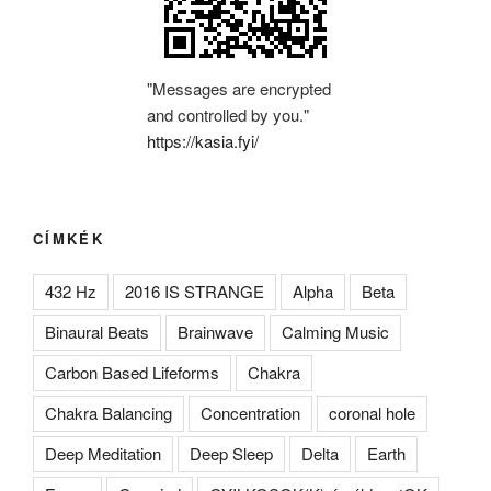
"Messages are encrypted
and controlled by you."
https://kasia.fyi/
CÍMKÉK
432 Hz
2016 IS STRANGE
Alpha
Beta
Binaural Beats
Brainwave
Calming Music
Carbon Based Lifeforms
Chakra
Chakra Balancing
Concentration
coronal hole
Deep Meditation
Deep Sleep
Delta
Earth