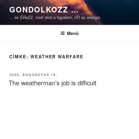
Tartalomhoz
GONDOLKOZZ …
… és ÉReZZ, mert ahol a figyelem, oTt az energia.
Menü
CÍMKE:
WEATHER WARFARE
BEKÜLDVE:
2025. AUGUSZTUS 14.
The weatherman’s job is difficult