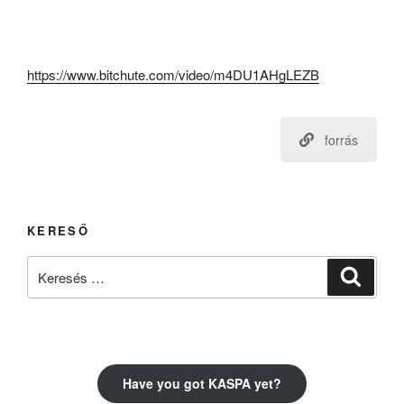
https://www.bitchute.com/video/m4DU1AHgLEZB
forrás
KERESŐ
Keresés
Keresé
a
következő
kifejezésre:
Have you got KASPA yet?