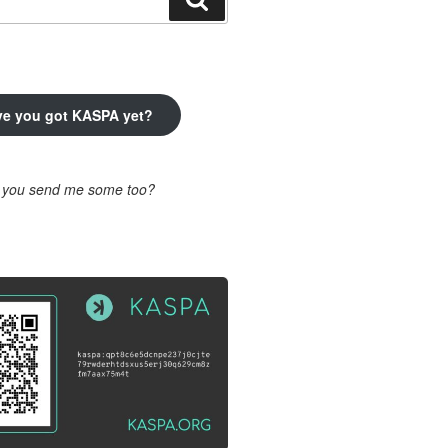
ve you got KASPA yet?
l you send me some too?