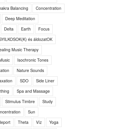
akra Balancing
Concentration
Deep Meditation
Delta
Earth
Focus
GYILKOSOK(K) és áldozatOK
ealing Music Therapy
 Music
Isochronic Tones
ation
Nature Sounds
axation
SDO
Side Liner
thing
Spa and Massage
Stimulus Timbre
Study
ncentration
Sun
eport
Theta
Víz
Yoga