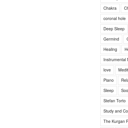
Chakra
Ch
coronal hole
Deep Sleep
Germind
Healing
H
Instrumental
love
Medit
Piano
Rel
Sleep
Soo
Stefan Torto
Study and Co
The Kurgan R