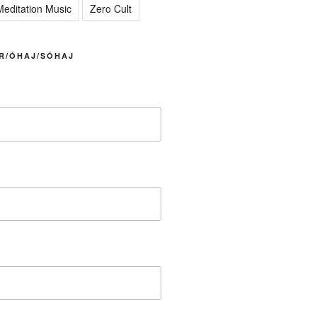
editation Music
Zero Cult
R/ÓHAJ/SÓHAJ