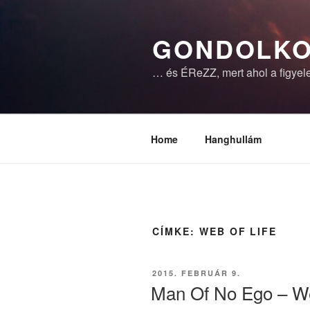
Tartalomhoz
GONDOLKO
… és ÉReZZ, mert ahol a figyele
Home
Hanghullám
CÍMKE:
WEB OF LIFE
BEKÜLDVE:
2015. FEBRUÁR 9.
Man Of No Ego – We