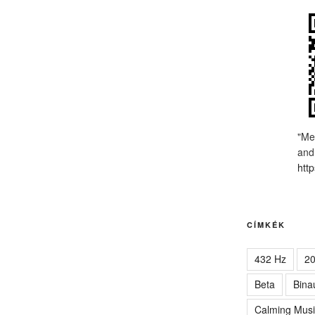
"Me
and
http
CÍMKÉK
432 Hz
2
Beta
Bina
Calming Musi