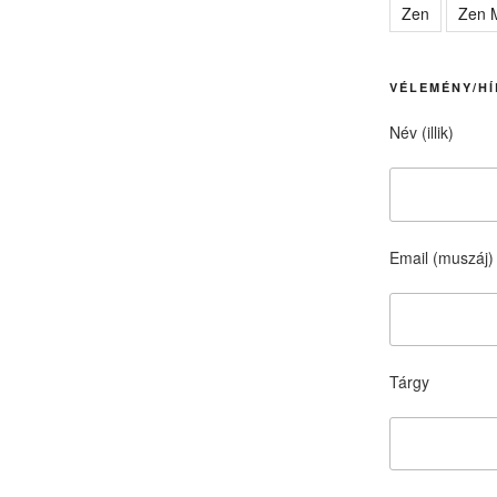
Zen
Zen M
VÉLEMÉNY/HÍ
Név (illik)
Email (muszáj)
Tárgy