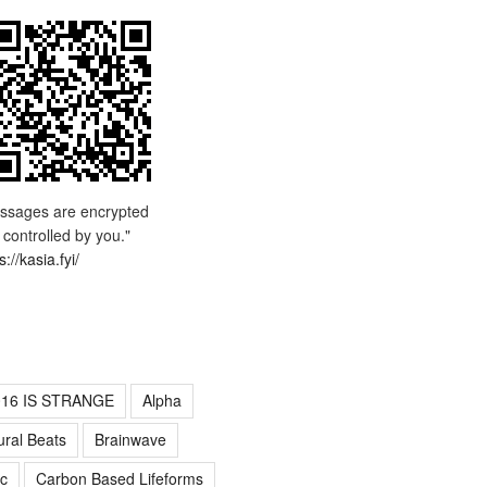
ssages are encrypted
 controlled by you."
s://kasia.fyi/
016 IS STRANGE
Alpha
ural Beats
Brainwave
c
Carbon Based Lifeforms