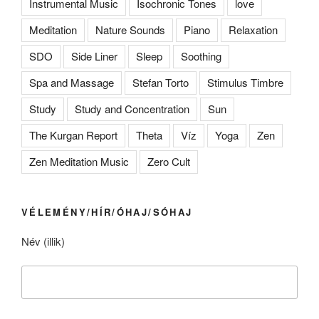
Instrumental Music
Isochronic Tones
love
Meditation
Nature Sounds
Piano
Relaxation
SDO
Side Liner
Sleep
Soothing
Spa and Massage
Stefan Torto
Stimulus Timbre
Study
Study and Concentration
Sun
The Kurgan Report
Theta
Víz
Yoga
Zen
Zen Meditation Music
Zero Cult
VÉLEMÉNY/HÍR/ÓHAJ/SÓHAJ
Név (illik)