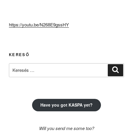
https://youtu.be/N268E9gssHY
KERESŐ
Keresés
Keresé
a
következő
kifejezésre:
Have you got KASPA yet?
Will you send me some too?