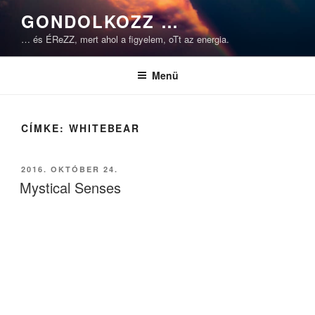
Tartalomhoz
GONDOLKOZZ …
… és ÉReZZ, mert ahol a figyelem, oTt az energia.
Menü
CÍMKE:
WHITEBEAR
BEKÜLDVE:
2016. OKTÓBER 24.
Mystical Senses