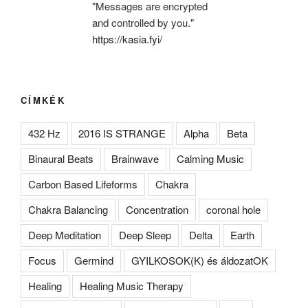
"Messages are encrypted
and controlled by you."
https://kasia.fyi/
CÍMKÉK
432 Hz
2016 IS STRANGE
Alpha
Beta
Binaural Beats
Brainwave
Calming Music
Carbon Based Lifeforms
Chakra
Chakra Balancing
Concentration
coronal hole
Deep Meditation
Deep Sleep
Delta
Earth
Focus
Germind
GYILKOSOK(K) és áldozatOK
Healing
Healing Music Therapy