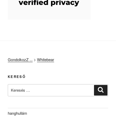
GondolkozZ ...
>
Whitebear
KERESŐ
Keresés
Keresé
a
következő
kifejezésre:
hanghullám