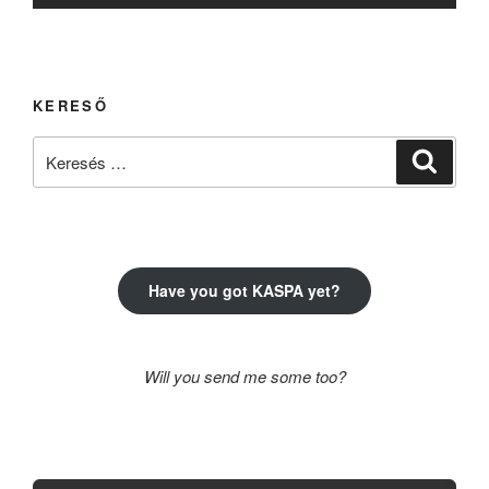
KERESŐ
Keresés
Keresé
a
következő
kifejezésre:
Have you got KASPA yet?
Will you send me some too?