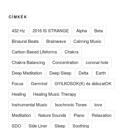
CÍMKÉK
432 Hz
2016 IS STRANGE
Alpha
Beta
Binaural Beats
Brainwave
Calming Music
Carbon Based Lifeforms
Chakra
Chakra Balancing
Concentration
coronal hole
Deep Meditation
Deep Sleep
Delta
Earth
Focus
Germind
GYILKOSOK(K) és áldozatOK
Healing
Healing Music Therapy
Instrumental Music
Isochronic Tones
love
Meditation
Nature Sounds
Piano
Relaxation
SDO
Side Liner
Sleep
Soothing