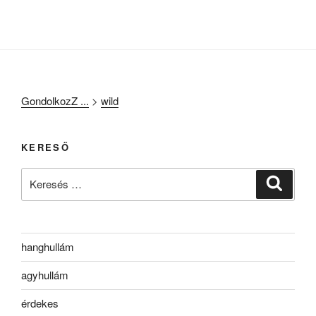
GondolkozZ ...
>
wild
KERESŐ
Keresés
Keresé
a
következő
kifejezésre:
hanghullám
agyhullám
érdekes