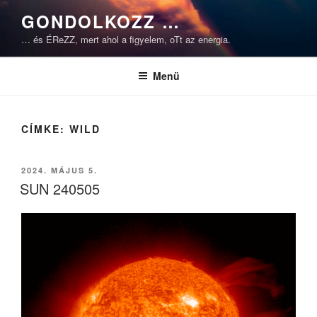
Tartalomhoz
GONDOLKOZZ …
… és ÉReZZ, mert ahol a figyelem, oTt az energia.
Menü
CÍMKE:
WILD
BEKÜLDVE:
2024. MÁJUS 5.
SUN 240505