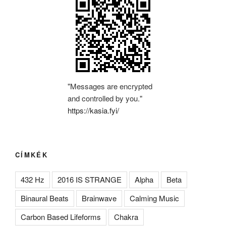
"Messages are encrypted
and controlled by you."
https://kasia.fyi/
CÍMKÉK
432 Hz
2016 IS STRANGE
Alpha
Beta
Binaural Beats
Brainwave
Calming Music
Carbon Based Lifeforms
Chakra