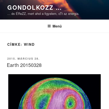
Tartalomhoz
GONDOLKOZZ …
… és ÉReZZ, mert ahol a figyelem, oTt az energia.
Menü
CÍMKE:
WIND
BEKÜLDVE:
2015. MÁRCIUS 28.
Earth 20150328