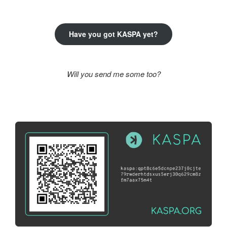
kifejezésre:
Have you got KASPA yet?
Will you send me some too?