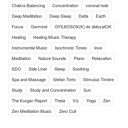
Chakra Balancing
Concentration
coronal hole
Deep Meditation
Deep Sleep
Delta
Earth
Focus
Germind
GYILKOSOK(K) és áldozatOK
Healing
Healing Music Therapy
Instrumental Music
Isochronic Tones
love
Meditation
Nature Sounds
Piano
Relaxation
SDO
Side Liner
Sleep
Soothing
Spa and Massage
Stefan Torto
Stimulus Timbre
Study
Study and Concentration
Sun
The Kurgan Report
Theta
Víz
Yoga
Zen
Zen Meditation Music
Zero Cult