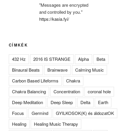
"Messages are encrypted
and controlled by you."
https://kasia.fyi/
CÍMKÉK
432 Hz
2016 IS STRANGE
Alpha
Beta
Binaural Beats
Brainwave
Calming Music
Carbon Based Lifeforms
Chakra
Chakra Balancing
Concentration
coronal hole
Deep Meditation
Deep Sleep
Delta
Earth
Focus
Germind
GYILKOSOK(K) és áldozatOK
Healing
Healing Music Therapy