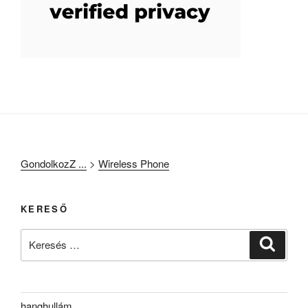
GondolkozZ ...
>
Wireless Phone
KERESŐ
Keresés
Keresé
a
következő
kifejezésre:
hanghullám