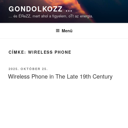
Tartalomhoz
GONDOLKOZZ …
… és ÉReZZ, mert ahol a figyelem, oTt az energia.
Menü
CÍMKE:
WIRELESS PHONE
BEKÜLDVE:
2025. OKTÓBER 25.
Wireless Phone in The Late 19th Century