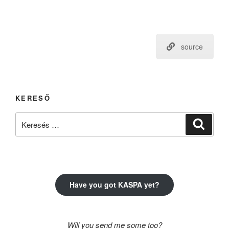
source
KERESŐ
Keresés
Keresé
a
következő
kifejezésre:
Have you got KASPA yet?
Will you send me some too?