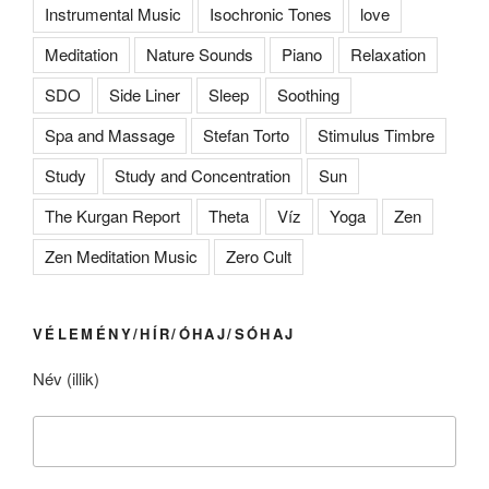
Instrumental Music
Isochronic Tones
love
Meditation
Nature Sounds
Piano
Relaxation
SDO
Side Liner
Sleep
Soothing
Spa and Massage
Stefan Torto
Stimulus Timbre
Study
Study and Concentration
Sun
The Kurgan Report
Theta
Víz
Yoga
Zen
Zen Meditation Music
Zero Cult
VÉLEMÉNY/HÍR/ÓHAJ/SÓHAJ
Név (illik)