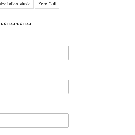
editation Music
Zero Cult
R/ÓHAJ/SÓHAJ