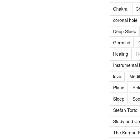
Chakra
Ch
coronal hole
Deep Sleep
Germind
Healing
H
Instrumental
love
Medit
Piano
Rel
Sleep
Soo
Stefan Torto
Study and Co
The Kurgan R