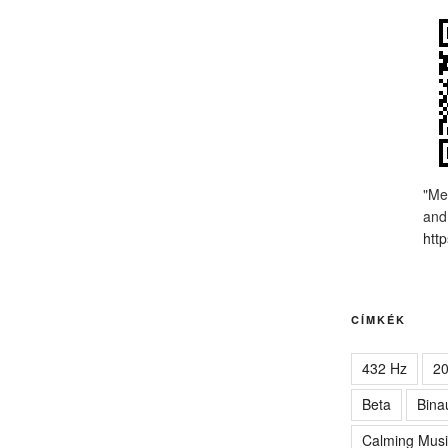
"Me
and
http
CÍMKÉK
432 Hz
2
Beta
Bina
Calming Musi