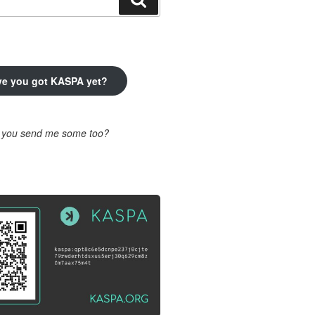
ve you got KASPA yet?
l you send me some too?