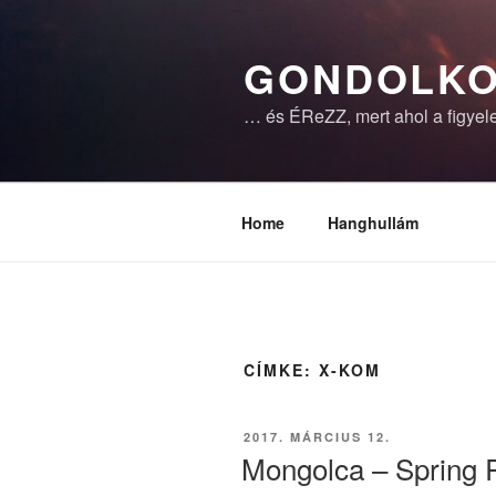
Tartalomhoz
GONDOLKO
… és ÉReZZ, mert ahol a figyele
Home
Hanghullám
CÍMKE:
X-KOM
BEKÜLDVE:
2017. MÁRCIUS 12.
Mongolca – Spring 