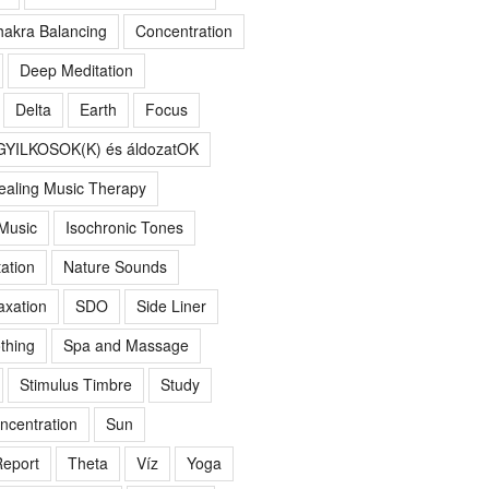
akra Balancing
Concentration
Deep Meditation
Delta
Earth
Focus
GYILKOSOK(K) és áldozatOK
ealing Music Therapy
 Music
Isochronic Tones
ation
Nature Sounds
axation
SDO
Side Liner
thing
Spa and Massage
Stimulus Timbre
Study
ncentration
Sun
eport
Theta
Víz
Yoga