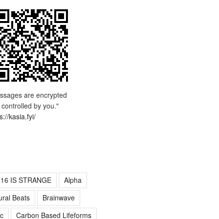
ssages are encrypted
 controlled by you."
s://kasia.fyi/
016 IS STRANGE
Alpha
ural Beats
Brainwave
c
Carbon Based Lifeforms