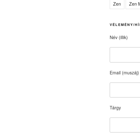
Zen
Zen M
VÉLEMÉNY/HÍ
Név (illik)
Email (muszáj)
Tárgy