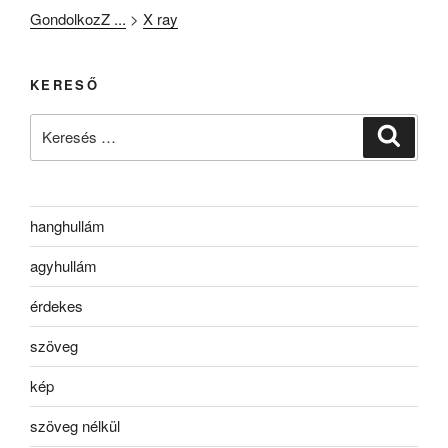
GondolkozZ ...
>
X ray
KERESŐ
Keresés
Keresé
a
következő
kifejezésre:
hanghullám
agyhullám
érdekes
szöveg
kép
szöveg nélkül