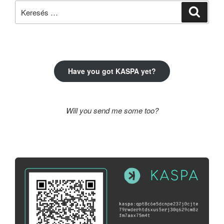
Keresés
Keresé
a
következő
kifejezésre:
Have you got KASPA yet?
Will you send me some too?