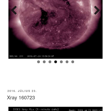
Previ
Next
ous
BEKÜLDVE:
2016. JÚLIUS 23.
Xray 160723