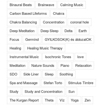
Binaural Beats
Brainwave
Calming Music
Carbon Based Lifeforms
Chakra
Chakra Balancing
Concentration
coronal hole
Deep Meditation
Deep Sleep
Delta
Earth
Focus
Germind
GYILKOSOK(K) és áldozatOK
Healing
Healing Music Therapy
Instrumental Music
Isochronic Tones
love
Meditation
Nature Sounds
Piano
Relaxation
SDO
Side Liner
Sleep
Soothing
Spa and Massage
Stefan Torto
Stimulus Timbre
Study
Study and Concentration
Sun
The Kurgan Report
Theta
Víz
Yoga
Zen