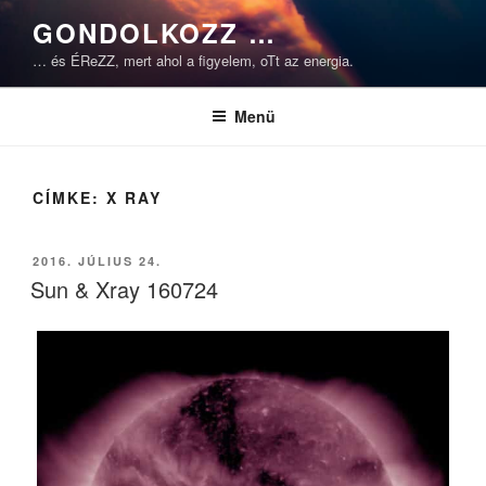
Tartalomhoz
GONDOLKOZZ …
… és ÉReZZ, mert ahol a figyelem, oTt az energia.
Menü
CÍMKE:
X RAY
BEKÜLDVE:
2016. JÚLIUS 24.
Sun & Xray 160724