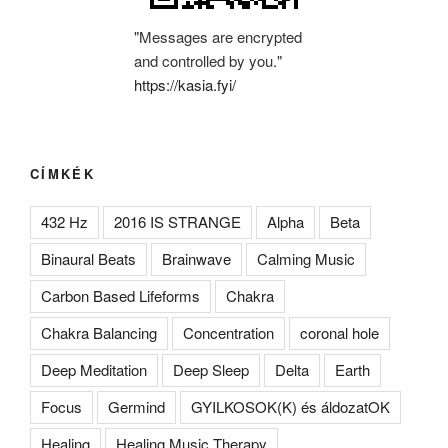
"Messages are encrypted
and controlled by you."
https://kasia.fyi/
CÍMKÉK
432 Hz
2016 IS STRANGE
Alpha
Beta
Binaural Beats
Brainwave
Calming Music
Carbon Based Lifeforms
Chakra
Chakra Balancing
Concentration
coronal hole
Deep Meditation
Deep Sleep
Delta
Earth
Focus
Germind
GYILKOSOK(K) és áldozatOK
Healing
Healing Music Therapy