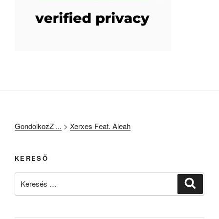
GondolkozZ ...
>
Xerxes Feat. Aleah
KERESŐ
Keresés
Keresé
a
következő
kifejezésre: