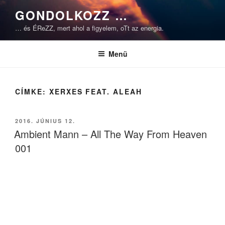
Tartalomhoz
GONDOLKOZZ …
… és ÉReZZ, mert ahol a figyelem, oTt az energia.
Menü
CÍMKE:
XERXES FEAT. ALEAH
BEKÜLDVE:
2016. JÚNIUS 12.
Ambient Mann – All The Way From Heaven
001