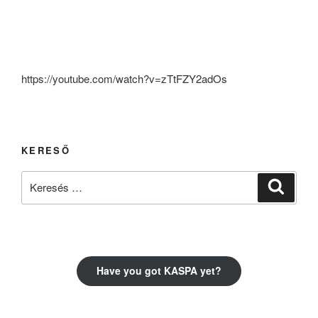
https://youtube.com/watch?v=zTtFZY2adOs
KERESŐ
Keresés
Keresé
a
következő
kifejezésre:
Have you got KASPA yet?