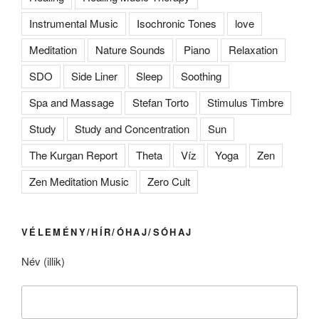
Instrumental Music
Isochronic Tones
love
Meditation
Nature Sounds
Piano
Relaxation
SDO
Side Liner
Sleep
Soothing
Spa and Massage
Stefan Torto
Stimulus Timbre
Study
Study and Concentration
Sun
The Kurgan Report
Theta
Víz
Yoga
Zen
Zen Meditation Music
Zero Cult
VÉLEMÉNY/HÍR/ÓHAJ/SÓHAJ
Név (illik)