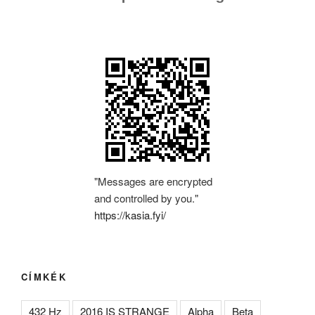
"Messages are encrypted
and controlled by you."
https://kasia.fyi/
CÍMKÉK
432 Hz
2016 IS STRANGE
Alpha
Beta