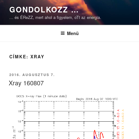
Tartalomhoz
GONDOLKOZZ …
… és ÉReZZ, mert ahol a figyelem, oTt az energia.
Menü
CÍMKE:
XRAY
BEKÜLDVE:
2016. AUGUSZTUS 7.
Xray 160807