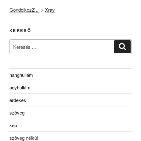
GondolkozZ ...
>
Xray
KERESŐ
Keresés
Keresé
a
következő
kifejezésre:
hanghullám
agyhullám
érdekes
szöveg
kép
szöveg nélkül