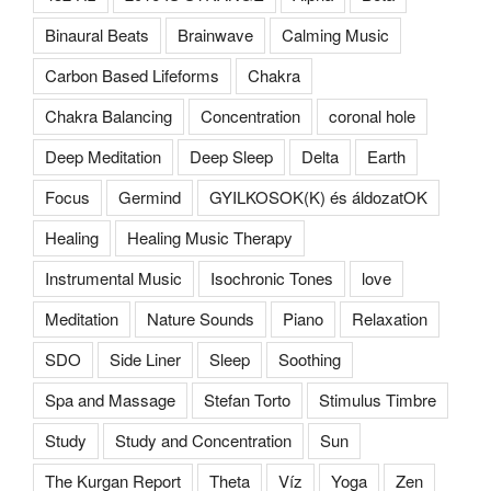
Binaural Beats
Brainwave
Calming Music
Carbon Based Lifeforms
Chakra
Chakra Balancing
Concentration
coronal hole
Deep Meditation
Deep Sleep
Delta
Earth
Focus
Germind
GYILKOSOK(K) és áldozatOK
Healing
Healing Music Therapy
Instrumental Music
Isochronic Tones
love
Meditation
Nature Sounds
Piano
Relaxation
SDO
Side Liner
Sleep
Soothing
Spa and Massage
Stefan Torto
Stimulus Timbre
Study
Study and Concentration
Sun
The Kurgan Report
Theta
Víz
Yoga
Zen