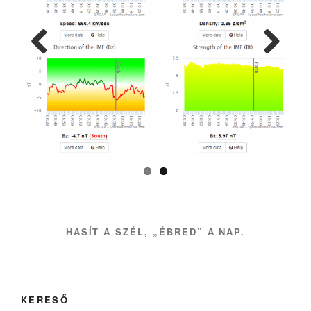
Previ
Next
ous
HASÍT A SZÉL, „ÉBRED” A NAP.
KERESŐ