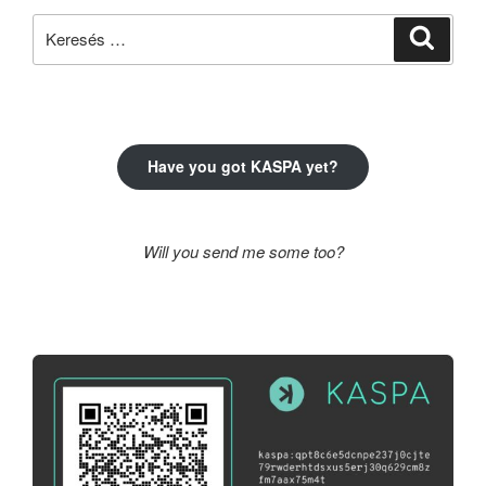
Keresés
Keresé
a
következő
kifejezésre:
Have you got KASPA yet?
Will you send me some too?