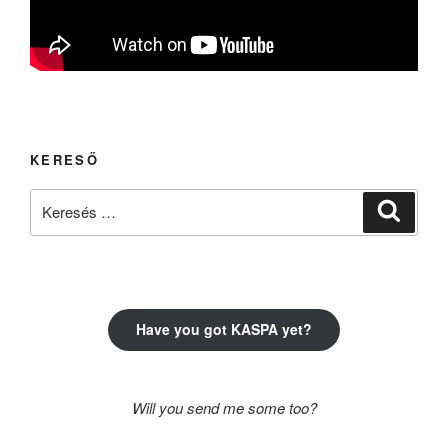
KERESŐ
Keresés
Keresé
a
következő
kifejezésre:
Have you got KASPA yet?
Will you send me some too?