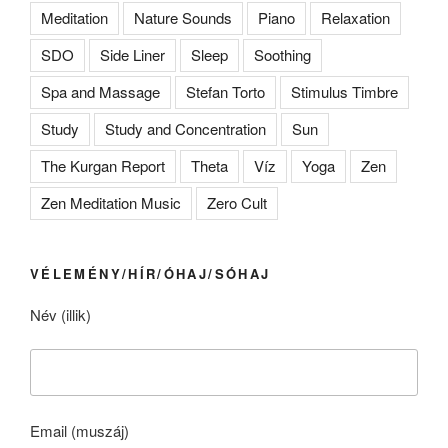
Meditation
Nature Sounds
Piano
Relaxation
SDO
Side Liner
Sleep
Soothing
Spa and Massage
Stefan Torto
Stimulus Timbre
Study
Study and Concentration
Sun
The Kurgan Report
Theta
Víz
Yoga
Zen
Zen Meditation Music
Zero Cult
VÉLEMÉNY/HÍR/ÓHAJ/SÓHAJ
Név (illik)
Email (muszáj)