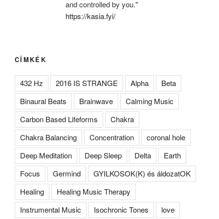
and controlled by you."
https://kasia.fyi/
CÍMKÉK
432 Hz
2016 IS STRANGE
Alpha
Beta
Binaural Beats
Brainwave
Calming Music
Carbon Based Lifeforms
Chakra
Chakra Balancing
Concentration
coronal hole
Deep Meditation
Deep Sleep
Delta
Earth
Focus
Germind
GYILKOSOK(K) és áldozatOK
Healing
Healing Music Therapy
Instrumental Music
Isochronic Tones
love