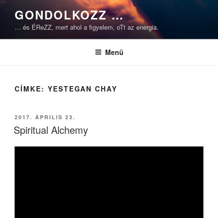
Tartalomhoz
GONDOLKOZZ …
… és ÉReZZ, mert ahol a figyelem, oTt az energia.
Menü
CÍMKE:
YESTEGAN CHAY
BEKÜLDVE:
2017. ÁPRILIS 23.
Spiritual Alchemy