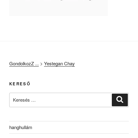
GondolkozZ ...
>
Yestegan Chay
KERESŐ
Keresés
Keresé
a
következő
kifejezésre:
hanghullám