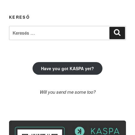
KERESŐ
Keresés
Keresé
a
következő
kifejezésre:
Have you got KASPA yet?
Will you send me some too?