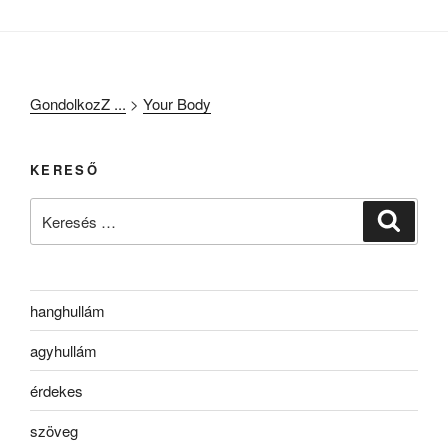
GondolkozZ ...
>
Your Body
KERESŐ
Keresés
Keresé
a
következő
kifejezésre:
hanghullám
agyhullám
érdekes
szöveg