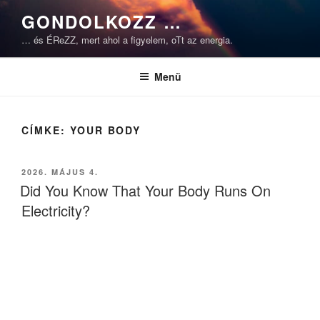
Tartalomhoz
GONDOLKOZZ …
… és ÉReZZ, mert ahol a figyelem, oTt az energia.
Menü
CÍMKE:
YOUR BODY
BEKÜLDVE:
2026. MÁJUS 4.
Did You Know That Your Body Runs On
Electricity?