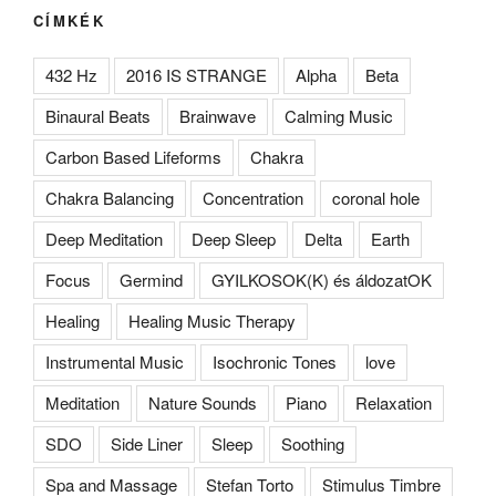
CÍMKÉK
432 Hz
2016 IS STRANGE
Alpha
Beta
Binaural Beats
Brainwave
Calming Music
Carbon Based Lifeforms
Chakra
Chakra Balancing
Concentration
coronal hole
Deep Meditation
Deep Sleep
Delta
Earth
Focus
Germind
GYILKOSOK(K) és áldozatOK
Healing
Healing Music Therapy
Instrumental Music
Isochronic Tones
love
Meditation
Nature Sounds
Piano
Relaxation
SDO
Side Liner
Sleep
Soothing
Spa and Massage
Stefan Torto
Stimulus Timbre