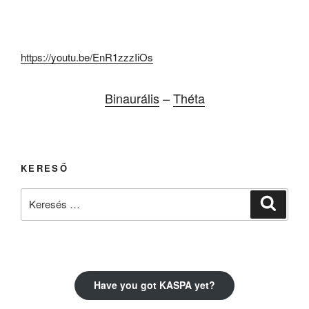
https://youtu.be/EnR1zzzIiOs
Binaurális
–
Théta
KERESŐ
Keresés
Keresé
a
következő
kifejezésre:
Have you got KASPA yet?