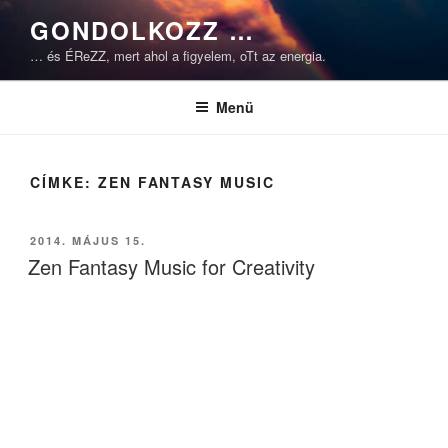
Tartalomhoz
GONDOLKOZZ …
… és ÉReZZ, mert ahol a figyelem, oTt az energia.
Menü
CÍMKE:
ZEN FANTASY MUSIC
BEKÜLDVE:
2014. MÁJUS 15.
Zen Fantasy Music for Creativity