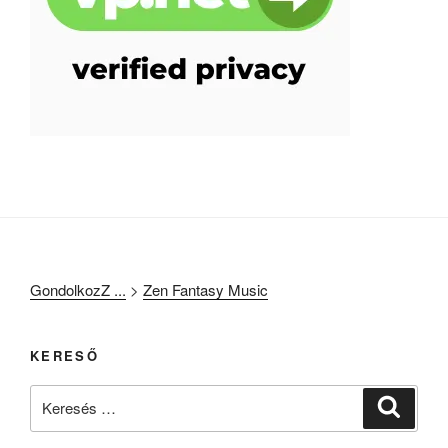
GondolkozZ ...
>
Zen Fantasy Music
KERESŐ
Keresés
Keresé
a
következő