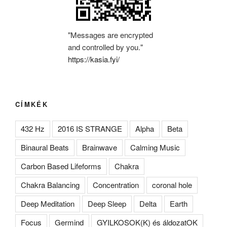
"Messages are encrypted
and controlled by you."
https://kasia.fyi/
CÍMKÉK
432 Hz
2016 IS STRANGE
Alpha
Beta
Binaural Beats
Brainwave
Calming Music
Carbon Based Lifeforms
Chakra
Chakra Balancing
Concentration
coronal hole
Deep Meditation
Deep Sleep
Delta
Earth
Focus
Germind
GYILKOSOK(K) és áldozatOK