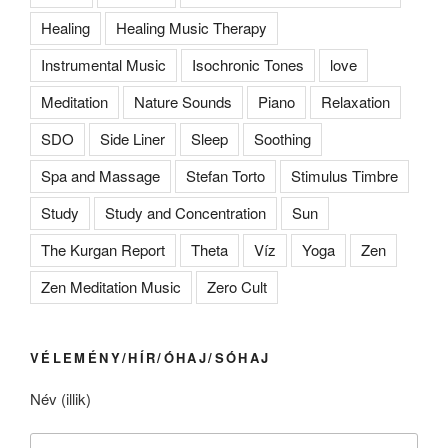
Healing
Healing Music Therapy
Instrumental Music
Isochronic Tones
love
Meditation
Nature Sounds
Piano
Relaxation
SDO
Side Liner
Sleep
Soothing
Spa and Massage
Stefan Torto
Stimulus Timbre
Study
Study and Concentration
Sun
The Kurgan Report
Theta
Víz
Yoga
Zen
Zen Meditation Music
Zero Cult
VÉLEMÉNY/HÍR/ÓHAJ/SÓHAJ
Név (illik)