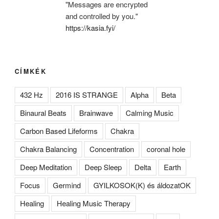
"Messages are encrypted
and controlled by you."
https://kasia.fyi/
CÍMKÉK
432 Hz
2016 IS STRANGE
Alpha
Beta
Binaural Beats
Brainwave
Calming Music
Carbon Based Lifeforms
Chakra
Chakra Balancing
Concentration
coronal hole
Deep Meditation
Deep Sleep
Delta
Earth
Focus
Germind
GYILKOSOK(K) és áldozatOK
Healing
Healing Music Therapy