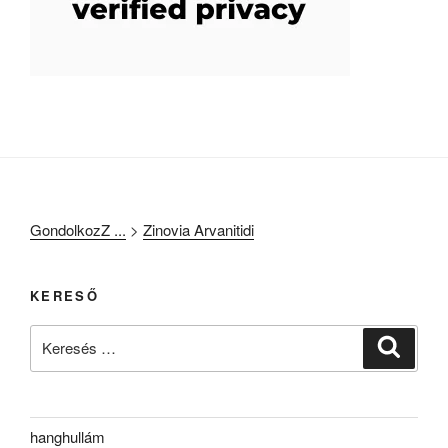
GondolkozZ ...
>
Zinovia Arvanitidi
KERESŐ
Keresés
Keresé
a
következő
kifejezésre:
hanghullám