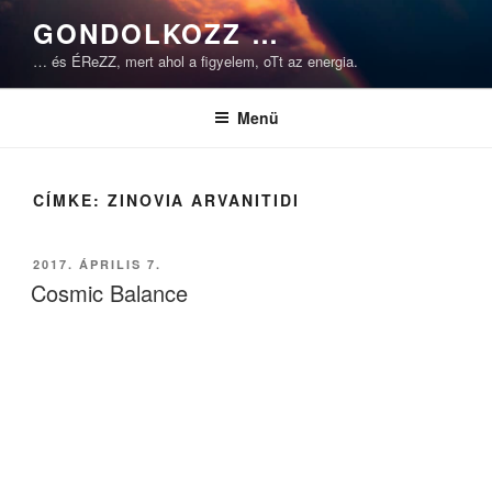
Tartalomhoz
GONDOLKOZZ …
… és ÉReZZ, mert ahol a figyelem, oTt az energia.
Menü
CÍMKE:
ZINOVIA ARVANITIDI
BEKÜLDVE:
2017. ÁPRILIS 7.
Cosmic Balance