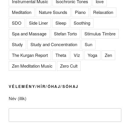
Instrumental Music
Isochronic Tones
love
Meditation
Nature Sounds
Piano
Relaxation
SDO
Side Liner
Sleep
Soothing
Spa and Massage
Stefan Torto
Stimulus Timbre
Study
Study and Concentration
Sun
The Kurgan Report
Theta
Víz
Yoga
Zen
Zen Meditation Music
Zero Cult
VÉLEMÉNY/HÍR/ÓHAJ/SÓHAJ
Név (illik)