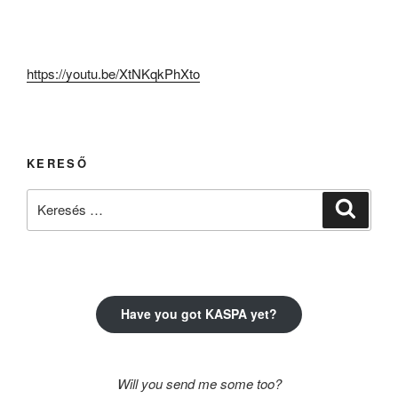
https://youtu.be/XtNKqkPhXto
KERESŐ
Keresés
Keresé
a
következő
kifejezésre:
Have you got KASPA yet?
Will you send me some too?