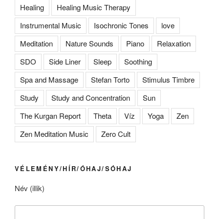
Healing
Healing Music Therapy
Instrumental Music
Isochronic Tones
love
Meditation
Nature Sounds
Piano
Relaxation
SDO
Side Liner
Sleep
Soothing
Spa and Massage
Stefan Torto
Stimulus Timbre
Study
Study and Concentration
Sun
The Kurgan Report
Theta
Víz
Yoga
Zen
Zen Meditation Music
Zero Cult
VÉLEMÉNY/HÍR/ÓHAJ/SÓHAJ
Név (illik)