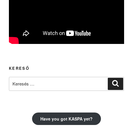
KERESŐ
Keresés
Keresé
a
következő
kifejezésre:
Have you got KASPA yet?