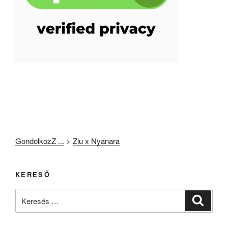
GondolkozZ ...
>
Ziu x Nyanara
KERESŐ
Keresés
Keresé
a
következő