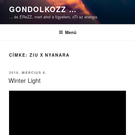
Tartalomhoz
GONDOLKOZZ …
… és ÉReZZ, mert ahol a figyelem, oTt az energia.
Menü
CÍMKE:
ZIU X NYANARA
BEKÜLDVE:
2016. MÁRCIUS 8.
Winter Light