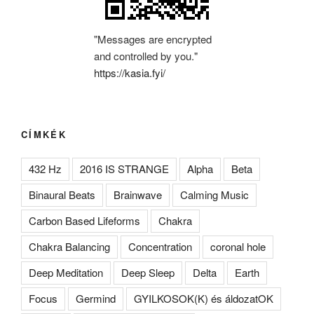
"Messages are encrypted
and controlled by you."
https://kasia.fyi/
CÍMKÉK
432 Hz
2016 IS STRANGE
Alpha
Beta
Binaural Beats
Brainwave
Calming Music
Carbon Based Lifeforms
Chakra
Chakra Balancing
Concentration
coronal hole
Deep Meditation
Deep Sleep
Delta
Earth
Focus
Germind
GYILKOSOK(K) és áldozatOK