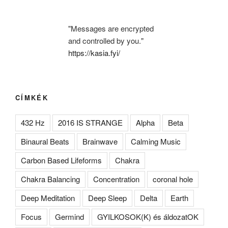
"Messages are encrypted
and controlled by you."
https://kasia.fyi/
CÍMKÉK
432 Hz
2016 IS STRANGE
Alpha
Beta
Binaural Beats
Brainwave
Calming Music
Carbon Based Lifeforms
Chakra
Chakra Balancing
Concentration
coronal hole
Deep Meditation
Deep Sleep
Delta
Earth
Focus
Germind
GYILKOSOK(K) és áldozatOK