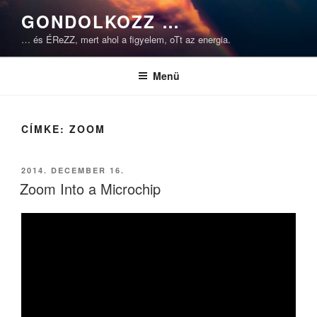
Tartalomhoz
GONDOLKOZZ …
… és ÉReZZ, mert ahol a figyelem, oTt az energia.
Menü
CÍMKE:
ZOOM
BEKÜLDVE:
2014. DECEMBER 16.
Zoom Into a Microchip