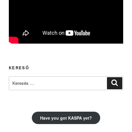
KERESŐ
Keresés
Keresé
a
következő
kifejezésre:
Have you got KASPA yet?