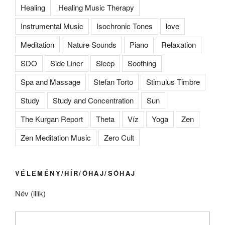
Healing
Healing Music Therapy
Instrumental Music
Isochronic Tones
love
Meditation
Nature Sounds
Piano
Relaxation
SDO
Side Liner
Sleep
Soothing
Spa and Massage
Stefan Torto
Stimulus Timbre
Study
Study and Concentration
Sun
The Kurgan Report
Theta
Víz
Yoga
Zen
Zen Meditation Music
Zero Cult
VÉLEMÉNY/HÍR/ÓHAJ/SÓHAJ
Név (illik)