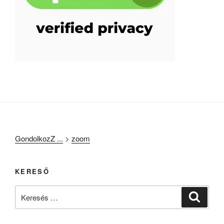
GondolkozZ ...
>
zoom
KERESŐ
Keresés
Keresé
a
következő