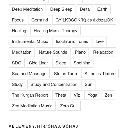
Deep Meditation
Deep Sleep
Delta
Earth
Focus
Germind
GYILKOSOK(K) és áldozatOK
Healing
Healing Music Therapy
Instrumental Music
Isochronic Tones
love
Meditation
Nature Sounds
Piano
Relaxation
SDO
Side Liner
Sleep
Soothing
Spa and Massage
Stefan Torto
Stimulus Timbre
Study
Study and Concentration
Sun
The Kurgan Report
Theta
Víz
Yoga
Zen
Zen Meditation Music
Zero Cult
VÉLEMÉNY/HÍR/ÓHAJ/SÓHAJ