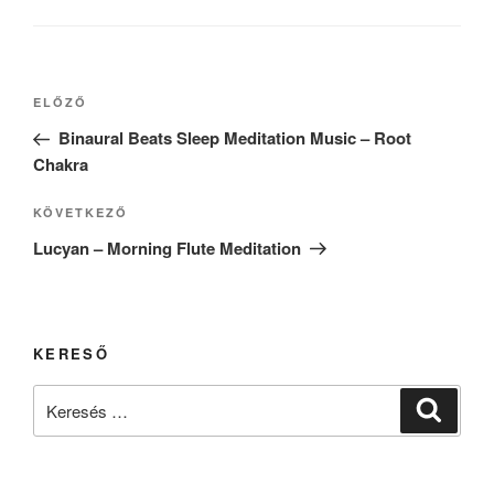
Bejegyzés
Korábbi
ELŐZŐ
navigáció
bejegyzés
Binaural Beats Sleep Meditation Music – Root
Chakra
Következő
KÖVETKEZŐ
bejegyzés
Lucyan – Morning Flute Meditation
KERESŐ
Keresés
Keresé
a
következő
kifejezésre: