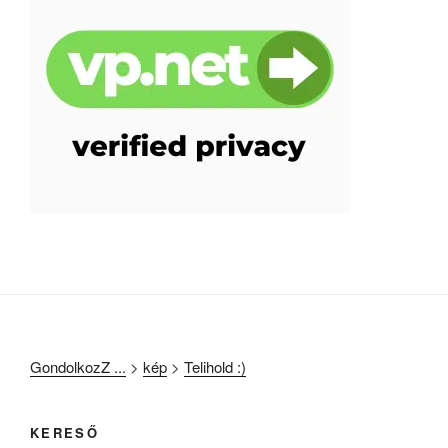
GondolkozZ ...
>
kép
>
Telihold :)
KERESŐ