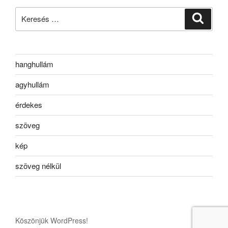
Keresés
Keresé
a
következő
kifejezésre:
hanghullám
agyhullám
érdekes
szöveg
kép
szöveg nélkül
Köszönjük WordPress!