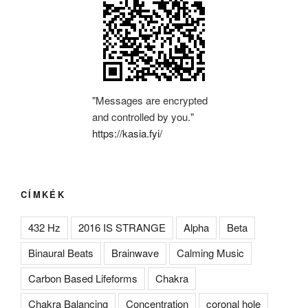
"Messages are encrypted
and controlled by you."
https://kasia.fyi/
CÍMKÉK
432 Hz
2016 IS STRANGE
Alpha
Beta
Binaural Beats
Brainwave
Calming Music
Carbon Based Lifeforms
Chakra
Chakra Balancing
Concentration
coronal hole