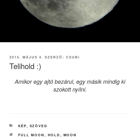
BEKÜLDVE:
2015. MÁJUS 4.
SZERZŐ:
CSUBI
Telihold :)
Amikor egy ajtó bezárul, egy másik mindig ki
szokott nyílni.
KATEGÓRIÁK
KÉP
,
SZÖVEG
CÍMKÉK
FULL MOON
,
HOLD
,
MOON