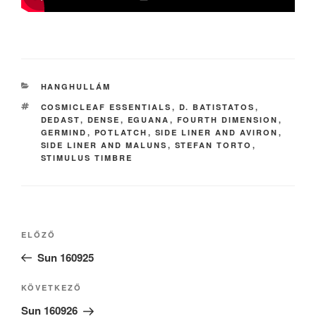
KATEGÓRIÁK
HANGHULLÁM
CÍMKÉK
COSMICLEAF ESSENTIALS
,
D. BATISTATOS
,
DEDAST
,
DENSE
,
EGUANA
,
FOURTH DIMENSION
,
GERMIND
,
POTLATCH
,
SIDE LINER AND AVIRON
,
SIDE LINER AND MALUNS
,
STEFAN TORTO
,
STIMULUS TIMBRE
Bejegyzés
Korábbi
ELŐZŐ
navigáció
bejegyzés
Sun 160925
Következő
KÖVETKEZŐ
bejegyzés
Sun 160926