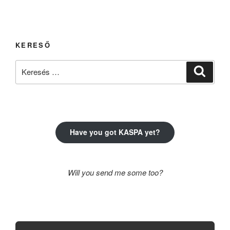
KERESŐ
Keresés
Keresé
a
következő
kifejezésre:
Have you got KASPA yet?
Will you send me some too?