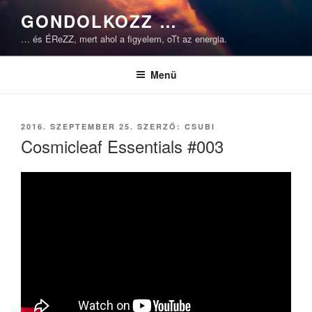
Tartalomhoz
GONDOLKOZZ …
… és ÉReZZ, mert ahol a figyelem, oTt az energia.
Menü
BEKÜLDVE:
2016. SZEPTEMBER 25.
SZERZŐ:
CSUBI
Cosmicleaf Essentials #003