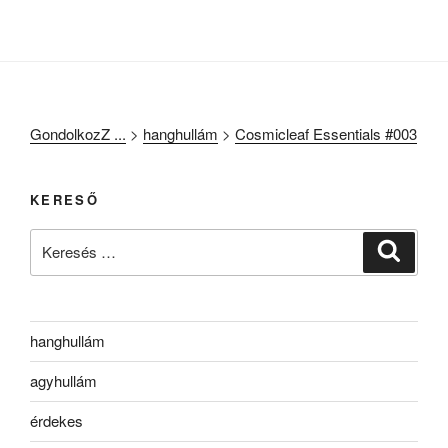
GondolkozZ ...
>
hanghullám
>
Cosmicleaf Essentials #003
KERESŐ
Keresés
Keresé
a
következő
kifejezésre:
hanghullám
agyhullám
érdekes