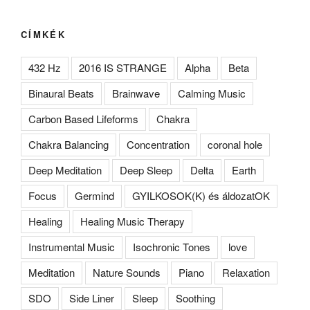
CÍMKÉK
432 Hz
2016 IS STRANGE
Alpha
Beta
Binaural Beats
Brainwave
Calming Music
Carbon Based Lifeforms
Chakra
Chakra Balancing
Concentration
coronal hole
Deep Meditation
Deep Sleep
Delta
Earth
Focus
Germind
GYILKOSOK(K) és áldozatOK
Healing
Healing Music Therapy
Instrumental Music
Isochronic Tones
love
Meditation
Nature Sounds
Piano
Relaxation
SDO
Side Liner
Sleep
Soothing