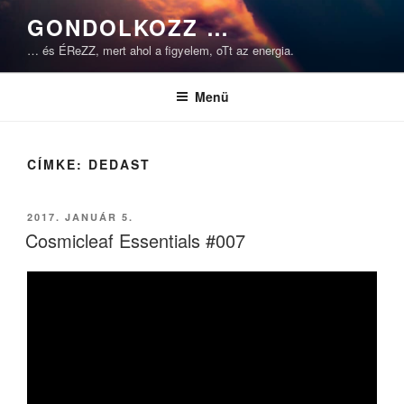
Tartalomhoz
GONDOLKOZZ …
… és ÉReZZ, mert ahol a figyelem, oTt az energia.
Menü
CÍMKE:
DEDAST
BEKÜLDVE:
2017. JANUÁR 5.
Cosmicleaf Essentials #007