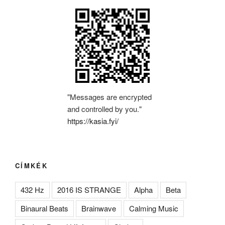
"Messages are encrypted
and controlled by you."
https://kasia.fyi/
CÍMKÉK
432 Hz
2016 IS STRANGE
Alpha
Beta
Binaural Beats
Brainwave
Calming Music