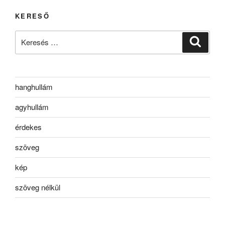
KERESŐ
Keresés
Keresé
a
következő
kifejezésre:
hanghullám
agyhullám
érdekes
szöveg
kép
szöveg nélkül