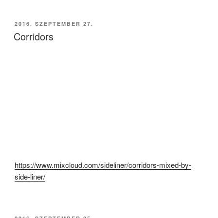
BEKÜLDVE:
2016. SZEPTEMBER 27.
Corridors
https://www.mixcloud.com/sideliner/corridors-mixed-by-
side-liner/
BEKÜLDVE: