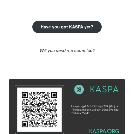
következő
kifejezésre:
Have you got KASPA yet?
Will you send me some too?