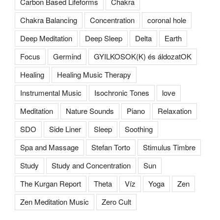
Carbon Based Lifeforms
Chakra
Chakra Balancing
Concentration
coronal hole
Deep Meditation
Deep Sleep
Delta
Earth
Focus
Germind
GYILKOSOK(K) és áldozatOK
Healing
Healing Music Therapy
Instrumental Music
Isochronic Tones
love
Meditation
Nature Sounds
Piano
Relaxation
SDO
Side Liner
Sleep
Soothing
Spa and Massage
Stefan Torto
Stimulus Timbre
Study
Study and Concentration
Sun
The Kurgan Report
Theta
Víz
Yoga
Zen
Zen Meditation Music
Zero Cult