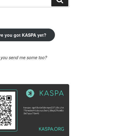
ve you got KASPA yet?
l you send me some too?