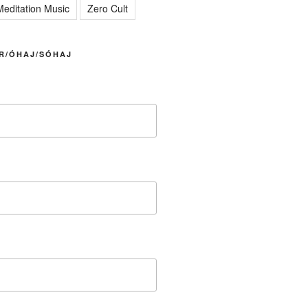
editation Music
Zero Cult
R/ÓHAJ/SÓHAJ