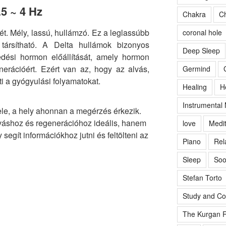
.5 ~ 4 Hz
Chakra
Ch
ét. Mély, lassú, hullámzó. Ez a leglassúbb
coronal hole
társítható. A Delta hullámok bizonyos
Deep Sleep
edési hormon előállítását, amely hormon
nerációért. Ezért van az, hogy az alvás,
Germind
i a gyógyulási folyamatokat.
Healing
H
Instrumental
jele, a hely ahonnan a megérzés érkezik.
lváshoz és regenerációhoz ideális, hanem
love
Medit
 segít információkhoz jutni és feltölteni az
Piano
Rel
Sleep
Soo
Stefan Torto
Study and Co
The Kurgan R