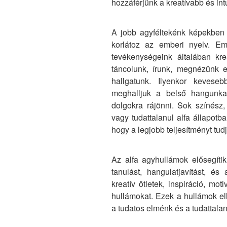
hozzáférjünk a kreatívabb és int
A jobb agyféltekénk képekben
korlátoz az emberi nyelv. Emi
tevékenységeink általában kre
táncolunk, írunk, megnézünk e
hallgatunk. Ilyenkor keves
meghalljuk a belső hangunka
dolgokra rájönni. Sok színész,
vagy tudattalanul alfa állapotb
hogy a legjobb teljesítményt tudj
Az alfa agyhullámok elősegíti
tanulást, hangulatjavítást, és
kreatív ötletek, inspiráció, mo
hullámokat. Ezek a hullámok el
a tudatos elménk és a tudattala