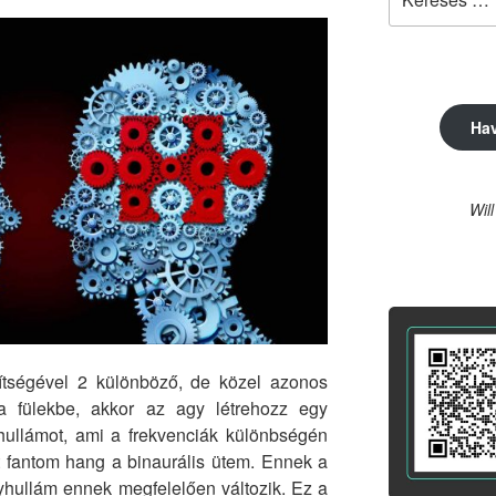
a
következő
kifejezésre:
Ha
Wil
gítségével 2 különböző, de közel azonos
 a fülekbe, akkor az agy létrehozz egy
hullámot, ami a frekvenciák különbségén
tt fantom hang a binaurális ütem. Ennek a
gyhullám ennek megfelelően változik. Ez a