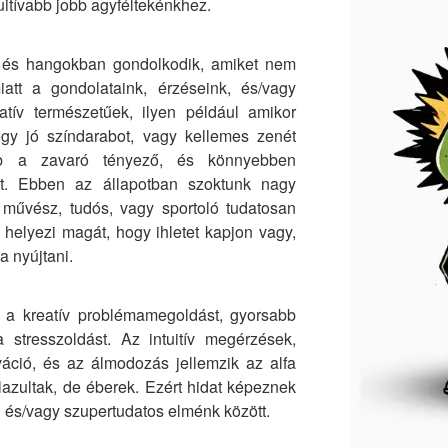
uitívabb jobb agyféltekénkhez.
 és hangokban gondolkodik, amiket nem
att a gondolataink, érzéseink, és/vagy
atív természetűek, ilyen például amikor
gy jó színdarabot, vagy kellemes zenét
ebb a zavaró tényező, és könnyebben
t. Ebben az állapotban szoktunk nagy
 művész, tudós, vagy sportoló tudatosan
a helyezi magát, hogy ihletet kapjon vagy,
a nyújtani.
k a kreatív problémamegoldást, gyorsabb
 a stresszoldást. Az intuitív megérzések,
tiváció, és az álmodozás jellemzik az alfa
lazultak, de éberek. Ezért hidat képeznek
n és/vagy szupertudatos elménk között.