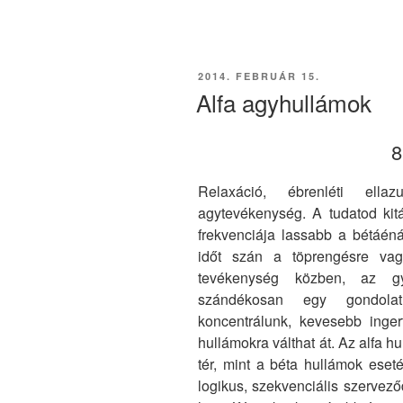
BEKÜLDVE:
2014. FEBRUÁR 15.
Alfa agyhullámok
8
Relaxáció, ébrenléti ellaz
agytevékenység. A tudatod kitá
frekvenciája lassabb a bétáéná
időt szán a töprengésre vag
tevékenység közben, az gy
szándékosan egy gondolat
koncentrálunk, kevesebb inger
hullámokra válthat át. Az alfa h
tér, mint a béta hullámok eset
logikus, szekvenciális szervez