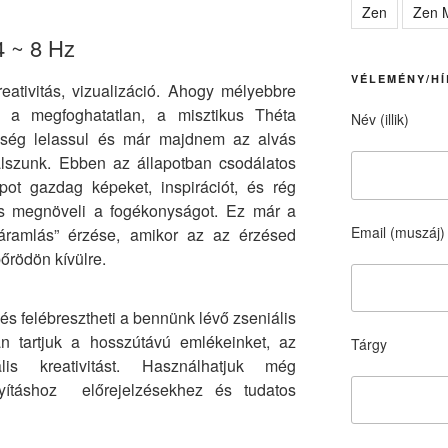
Zen
Zen M
4 ~ 8 Hz
VÉLEMÉNY/HÍ
reativitás, vizualizáció. Ahogy mélyebbre
k a megfoghatatlan, a misztikus Théta
Név (illik)
nység lelassul és már majdnem az alvás
lszunk. Ebben az állapotban csodálatos
pot gazdag képeket, inspirációt, és rég
 és megnöveli a fogékonyságot. Ez már a
Email (muszáj)
„áramlás” érzése, amikor az az érzésed
bőrödön kívülre.
és felébresztheti a bennünk lévő zseniális
n tartjuk a hosszútávú emlékeinket, az
Tárgy
is kreativitást. Használhatjuk még
gyításhoz előrejelzésekhez és tudatos