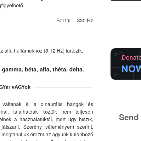
figyelhető.
Bal fül – 330 Hz
 alfa hullámokhoz (8-12 Hz) tartozik.
:
gamma
,
béta
,
alfa
,
théta
,
delta
.
GYar vAGYok
t váltanak ki a binaurális hangok és
nál, találhatóak köztük nem teljesen
Send 
félnek a használatuktól, mert úgy hiszik,
játszani. Szerény véleményem szerint,
y megtanuljuk érezni az agyunk különböző