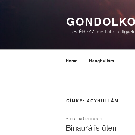
Tartalomhoz
GONDOLKO
… és ÉReZZ, mert ahol a figyele
Home
Hanghullám
CÍMKE:
AGYHULLÁM
BEKÜLDVE:
2014. MÁRCIUS 1.
Binaurális ütem