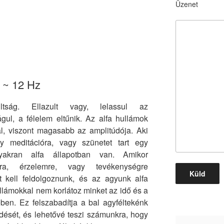
Üzenet
 ~ 12 Hz
ultság. Ellazult vagy, lelassul az
gul, a félelem eltűnik. Az alfa hullámok
l, viszont magasabb az amplitúdója. Aki
y meditációra, vagy szünetet tart egy
akran alfa állapotban van. Amikor
ra, érzelemre, vagy tevékenységre
t kell feldolgoznunk, és az agyunk alfa
ullámokkal nem korlátoz minket az idő és a
ében. Ez felszabadítja a bal agyféltekénk
ődését, és lehetővé teszi számunkra, hogy