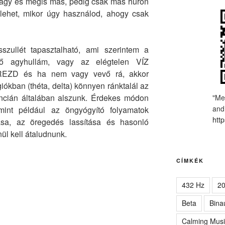
agy és mégis más, pedig csak más húron
lehet, mikor úgy használod, ahogy csak
osszullét tapasztalható, ami szerintem a
rő agyhullám, vagy az elégtelen VÍZ
ÉREZD és ha nem vagy vevő rá, akkor
iókban (théta, delta) könnyen ránktalál az
ncián általában alszunk. Érdekes módon
"Me
and
mint például az öngyógyító folyamatok
http
sa, az öregedés lassítása és hasonló
ül kell átaludnunk.
CÍMKÉK
432 Hz
2
Beta
Bina
Calming Musi