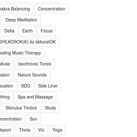
akra Balancing
Concentration
Deep Meditation
Delta
Earth
Focus
GYILKOSOK(K) és áldozatOK
ealing Music Therapy
 Music
Isochronic Tones
ation
Nature Sounds
axation
SDO
Side Liner
thing
Spa and Massage
Stimulus Timbre
Study
ncentration
Sun
eport
Theta
Víz
Yoga