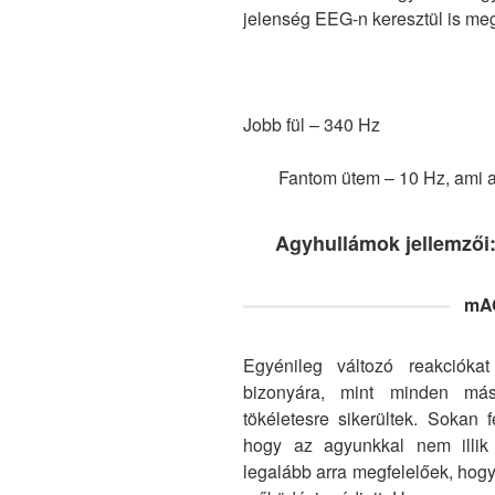
jelenség EEG-n keresztül is meg
Jobb fül – 340 Hz
Fantom ütem – 10 Hz, ami az
Agyhullámok jellemzői
mA
Egyénileg változó reakcióka
bizonyára, mint minden más
tökéletesre sikerültek. Sokan 
hogy az agyunkkal nem illik 
legalább arra megfelelőek, hog