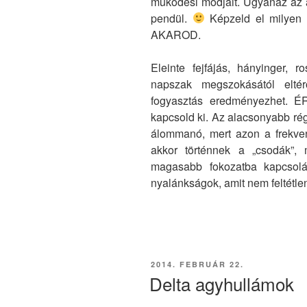
működési módjait. Ugyanaz az 
pendül.
Képzeld el milyen 
AKAROD.
Eleinte fejfájás, hányinger, r
napszak megszokásától elté
fogyasztás eredményezhet. 
kapcsold ki. Az alacsonyabb rég
álommanó, mert azon a frekve
akkor történnek a „csodák”, 
magasabb fokozatba kapcsolá
nyalánkságok, amit nem feltétlen
BEKÜLDVE:
2014. FEBRUÁR 22.
Delta agyhullámok