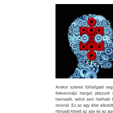
Amikor sztereó fülhallgató se
frekvenciájú hangot játszunk
harmadik, sehol sem hallható 
rezonál. Ez az agy által alkoto
ritmusát követi az agy és az a