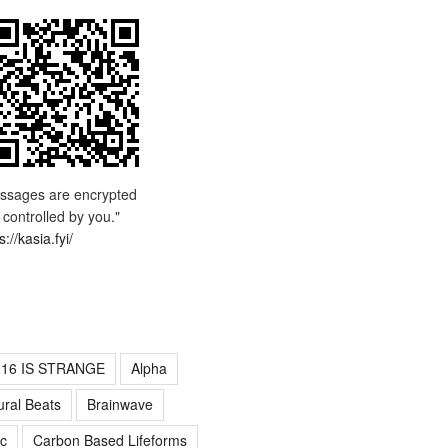
ssages are encrypted
 controlled by you."
s://kasia.fyi/
016 IS STRANGE
Alpha
ural Beats
Brainwave
c
Carbon Based Lifeforms