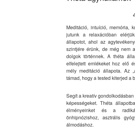
Meditáció, intuíció, memória, k
jutunk a relaxációban elérjü
állapotot, ahol az agytevéke
szintjére érünk, de még nem a
dolgok történnek. A théta álla
elfelejtett emlékeket hoz elő
mély meditáció állapota. Az 
támad, hogy a tested kiterjed a 
Segít a kreatív gondolkodásban 
képességeket. Théta állapotba
élményeinket és a radikál
önhipnózishoz, asztrális gyó
álmodáshoz.