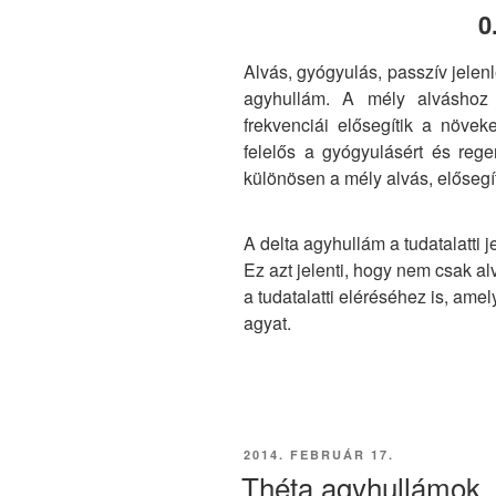
0
Alvás, gyógyulás, passzív jelenl
agyhullám. A mély alváshoz 
frekvenciái elősegítik a növek
felelős a gyógyulásért és rege
különösen a mély alvás, elősegít
A delta agyhullám a tudatalatti 
Ez azt jelenti, hogy nem csak a
a tudatalatti eléréséhez is, amely
agyat.
BEKÜLDVE:
2014. FEBRUÁR 17.
Théta agyhullámok