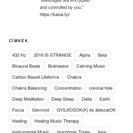
and controlled by you."
https://kasia.fyi/
CÍMKÉK
432 Hz
2016 IS STRANGE
Alpha
Beta
Binaural Beats
Brainwave
Calming Music
Carbon Based Lifeforms
Chakra
Chakra Balancing
Concentration
coronal hole
Deep Meditation
Deep Sleep
Delta
Earth
Focus
Germind
GYILKOSOK(K) és áldozatOK
Healing
Healing Music Therapy
Instrumental Music
Isochronic Tones
love