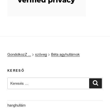
GondolkozZ ...
>
szöveg
>
Béta agyhullámok
KERESŐ
Keresés
Keresé
a
következő
kifejezésre:
hanghullám