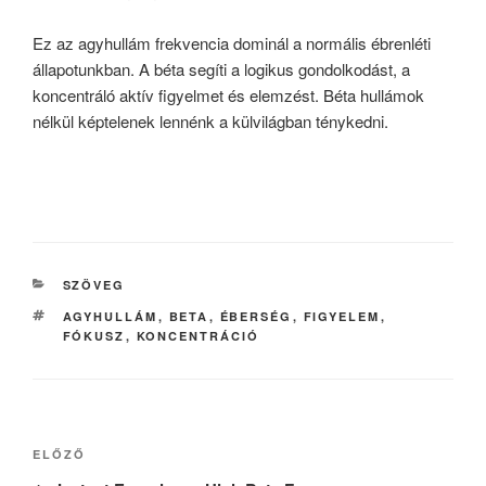
Ez az agyhullám frekvencia dominál a normális ébrenléti
állapotunkban. A béta segíti a logikus gondolkodást, a
koncentráló aktív figyelmet és elemzést. Béta hullámok
nélkül képtelenek lennénk a külvilágban ténykedni.
KATEGÓRIÁK
SZÖVEG
CÍMKÉK
AGYHULLÁM
,
BETA
,
ÉBERSÉG
,
FIGYELEM
,
FÓKUSZ
,
KONCENTRÁCIÓ
Bejegyzés
Korábbi
ELŐZŐ
navigáció
bejegyzés