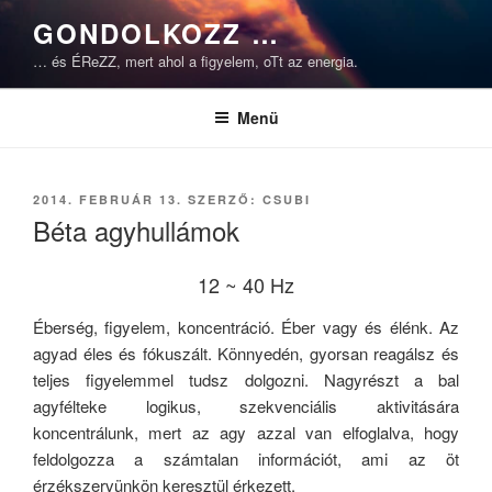
Tartalomhoz
GONDOLKOZZ …
… és ÉReZZ, mert ahol a figyelem, oTt az energia.
Menü
BEKÜLDVE:
2014. FEBRUÁR 13.
SZERZŐ:
CSUBI
Béta agyhullámok
12 ~ 40 Hz
Éberség, figyelem, koncentráció. Éber vagy és élénk. Az
agyad éles és fókuszált. Könnyedén, gyorsan reagálsz és
teljes figyelemmel tudsz dolgozni. Nagyrészt a bal
agyfélteke logikus, szekvenciális aktivitására
koncentrálunk, mert az agy azzal van elfoglalva, hogy
feldolgozza a számtalan információt, ami az öt
érzékszervünkön keresztül érkezett.