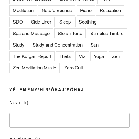
Meditation
Nature Sounds
Piano
Relaxation
SDO
Side Liner
Sleep
Soothing
Spa and Massage
Stefan Torto
Stimulus Timbre
Study
Study and Concentration
Sun
The Kurgan Report
Theta
Víz
Yoga
Zen
Zen Meditation Music
Zero Cult
VÉLEMÉNY/HÍR/ÓHAJ/SÓHAJ
Név (illik)
Email (muszáj)