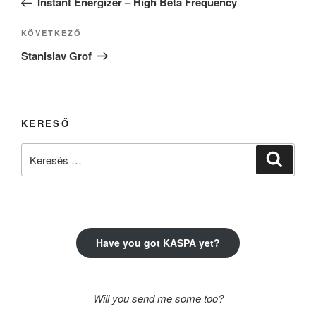
Instant Energizer – High Beta Frequency
Következő
KÖVETKEZŐ
bejegyzés
Stanislav Grof
KERESŐ
Keresés
Keresé
a
következő
kifejezésre:
Have you got KASPA yet?
Will you send me some too?