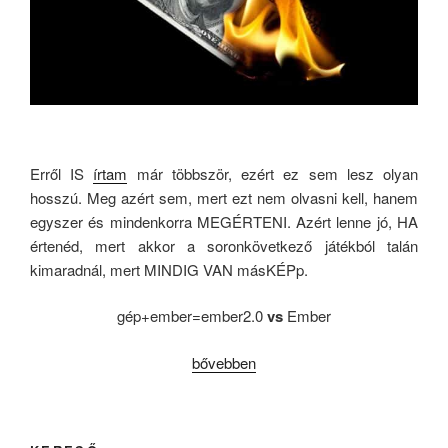
Erről IS
írtam
már többször, ezért ez sem lesz olyan
hosszú. Meg azért sem, mert ezt nem olvasni kell, hanem
egyszer és mindenkorra MEGÉRTENI. Azért lenne jó, HA
értenéd, mert akkor a soronkövetkező játékból talán
kimaradnál, mert MINDIG VAN másKÉPp.
gép+ember=ember2.0
vs
Ember
„pÉNz”
bővebben