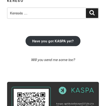
KERESŐ
Keresés
Keresé
a
következő
kifejezésre:
Have you got KASPA yet?
Will you send me some too?