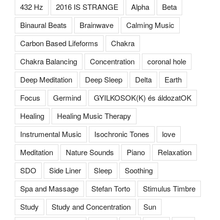
432 Hz
2016 IS STRANGE
Alpha
Beta
Binaural Beats
Brainwave
Calming Music
Carbon Based Lifeforms
Chakra
Chakra Balancing
Concentration
coronal hole
Deep Meditation
Deep Sleep
Delta
Earth
Focus
Germind
GYILKOSOK(K) és áldozatOK
Healing
Healing Music Therapy
Instrumental Music
Isochronic Tones
love
Meditation
Nature Sounds
Piano
Relaxation
SDO
Side Liner
Sleep
Soothing
Spa and Massage
Stefan Torto
Stimulus Timbre
Study
Study and Concentration
Sun