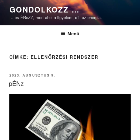
Tartalomhoz
GONDOLKOZZ …
… és ÉReZZ, mert ahol a figyelem, oTt az energia.
Menü
CÍMKE:
ELLENŐRZÉSI RENDSZER
BEKÜLDVE:
2023. AUGUSZTUS 9.
pÉNz