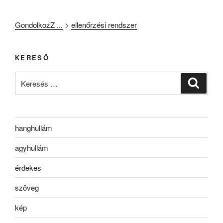
GondolkozZ ...
>
ellenőrzési rendszer
KERESŐ
Keresés
Keresé
a
következő
kifejezésre:
hanghullám
agyhullám
érdekes
szöveg
kép