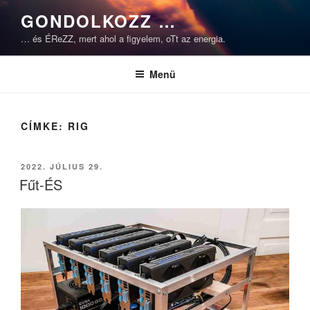
Tartalomhoz
GONDOLKOZZ …
… és ÉReZZ, mert ahol a figyelem, oTt az energia.
Menü
CÍMKE:
RIG
BEKÜLDVE:
2022. JÚLIUS 29.
Fűt-ÉS