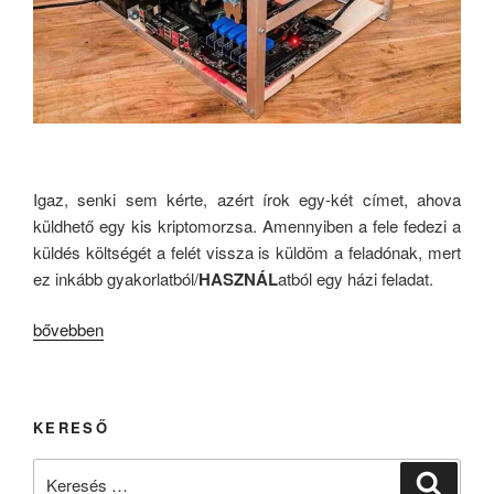
Igaz, senki sem kérte, azért írok egy-két címet, ahova
küldhető egy kis kriptomorzsa. Amennyiben a fele fedezi a
küldés költségét a felét vissza is küldöm a feladónak, mert
ez inkább gyakorlatból/
HASZNÁL
atból egy házi feladat.
„Fűt-
bővebben
ÉS”
KERESŐ
Keresés
Keresé