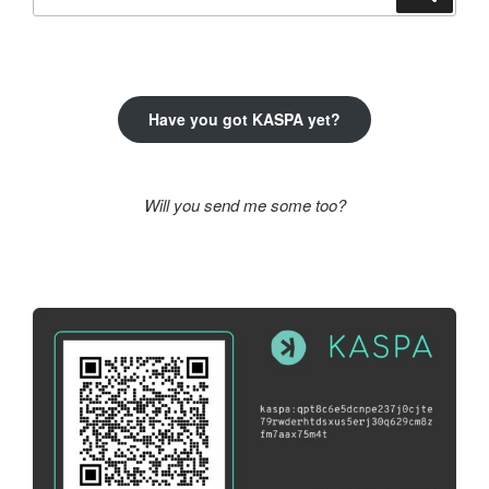
a
következő
kifejezésre:
Have you got KASPA yet?
Will you send me some too?