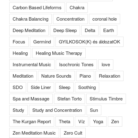
Carbon Based Lifeforms
Chakra
Chakra Balancing
Concentration
coronal hole
Deep Meditation
Deep Sleep
Delta
Earth
Focus
Germind
GYILKOSOK(K) és áldozatOK
Healing
Healing Music Therapy
Instrumental Music
Isochronic Tones
love
Meditation
Nature Sounds
Piano
Relaxation
SDO
Side Liner
Sleep
Soothing
Spa and Massage
Stefan Torto
Stimulus Timbre
Study
Study and Concentration
Sun
The Kurgan Report
Theta
Víz
Yoga
Zen
Zen Meditation Music
Zero Cult