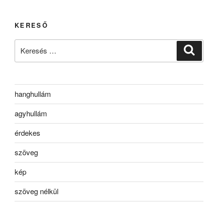
KERESŐ
Keresés
Keresé
a
következő
kifejezésre:
hanghullám
agyhullám
érdekes
szöveg
kép
szöveg nélkül