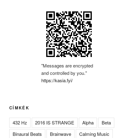
"Messages are encrypted
and controlled by you."
https://kasia.fyi/
CÍMKÉK
432 Hz
2016 IS STRANGE
Alpha
Beta
Binaural Beats
Brainwave
Calming Music