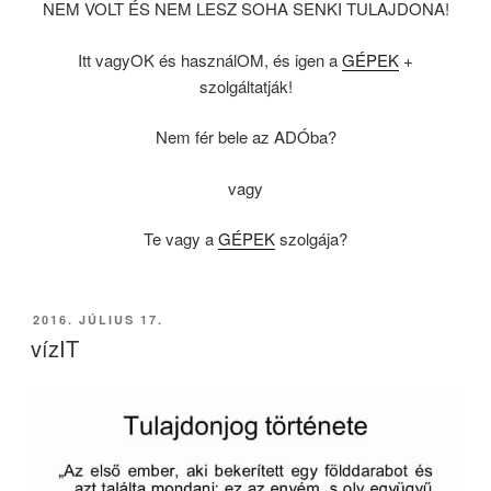
NEM VOLT ÉS NEM LESZ SOHA SENKI TULAJDONA!
Itt vagyOK és használOM, és igen a
GÉPEK
+
szolgáltatják!
Nem fér bele az ADÓba?
vagy
Te vagy a
GÉPEK
szolgája?
BEKÜLDVE:
2016. JÚLIUS 17.
vízIT