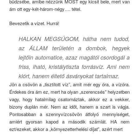
büdzsébe, amibe nézzünk MOST egy kicsit bele, mert van
ám ott egy-két-három-négy…. tétel.
Bevezetik a vizet. Hurrá!
HALKAN MEGSÚGOM, hátha nem tudod,
az ÁLLAM területén a dombok, hegyek
lejtőin automatice, azaz magától csordogál a
friss, iható, kristálytiszta forrásvíz. Ami nem
klórt, hanem éltető ásványokat tartalmaz.
Jön a csövön a „tisztított víz”, amit mér egy óra, a vízóra.
Érdekes óra ám ez, mert ha olyan „szerencsés” helyzetben
vagy, hogy hatalmilag csatornáztak, akkor ez a vekker,
bizony duplán mér. Nem az időt, hanem a szart is vágja.
Pontosabban a szennyvízcsövön átfolyó mennyiséget,
amiért gyorsan kapod a második számlát. HA nem
ezt/ezeket, akkor a „környezetterhelési díjat”, azért mert