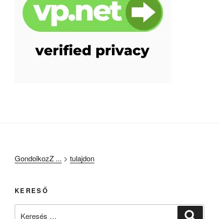
GondolkozZ ...
>
tulajdon
KERESŐ
Keresés
Keresé