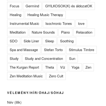
Focus
Germind
GYILKOSOK(K) és áldozatOK
Healing
Healing Music Therapy
Instrumental Music
Isochronic Tones
love
Meditation
Nature Sounds
Piano
Relaxation
SDO
Side Liner
Sleep
Soothing
Spa and Massage
Stefan Torto
Stimulus Timbre
Study
Study and Concentration
Sun
The Kurgan Report
Theta
Víz
Yoga
Zen
Zen Meditation Music
Zero Cult
VÉLEMÉNY/HÍR/ÓHAJ/SÓHAJ
Név (illik)