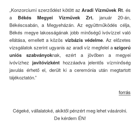
„Konzorciumi szerződést kötött az
Aradi Vízművek Rt
. és
a
Békés Megyei Vízművek Zrt.
január 20-án,
Békéscsabán, a Megyeházán. Az együttműködés célja,
Békés megye lakosságának jobb minőségű ivóvízzel való
ellátása, emellett a közös
vízbázis védelme
. Az előzetes
vizsgálatok szerint ugyanis az aradi víz megfelel a
szigorú
uniós szabványok
nak, ezért a jövőben a megyei
ivóvízhez
javítóvízként
hozzáadva jelentős vízminőség
javulás érhető el, derült ki a ceremónia után megtartott
tájékoztatón.”
forrás
Cégeké, vállalatoké, akiktől pénzért meg lehet vásárolni.
De kérdem ÉN!