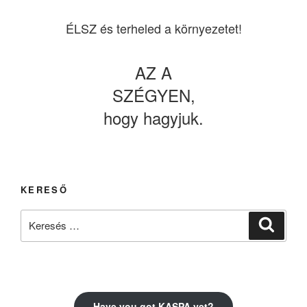
ÉLSZ és terheled a környezetet!
AZ A
SZÉGYEN,
hogy hagyjuk.
KERESŐ
Keresés
Keresé
a
következő
kifejezésre:
Have you got KASPA yet?