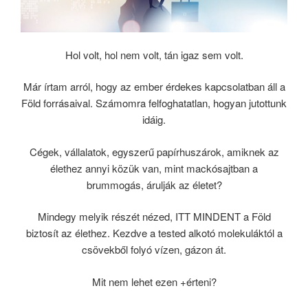
Hol volt, hol nem volt, tán igaz sem volt.
Már írtam arról, hogy az ember érdekes kapcsolatban áll a
Föld forrásaival. Számomra felfoghatatlan, hogyan jutottunk
idáig.
Cégek, vállalatok, egyszerű papírhuszárok, amiknek az
élethez annyi közük van, mint mackósajtban a
brummogás, árulják az életet?
Mindegy melyik részét nézed, ITT MINDENT a Föld
biztosít az élethez. Kezdve a tested alkotó molekuláktól a
csövekből folyó vízen, gázon át.
Mit nem lehet ezen +érteni?