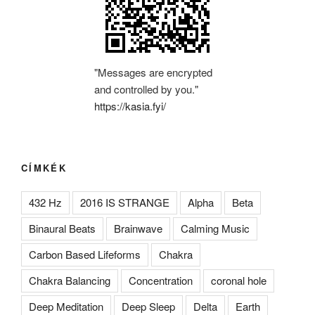
"Messages are encrypted
and controlled by you."
https://kasia.fyi/
CÍMKÉK
432 Hz
2016 IS STRANGE
Alpha
Beta
Binaural Beats
Brainwave
Calming Music
Carbon Based Lifeforms
Chakra
Chakra Balancing
Concentration
coronal hole
Deep Meditation
Deep Sleep
Delta
Earth