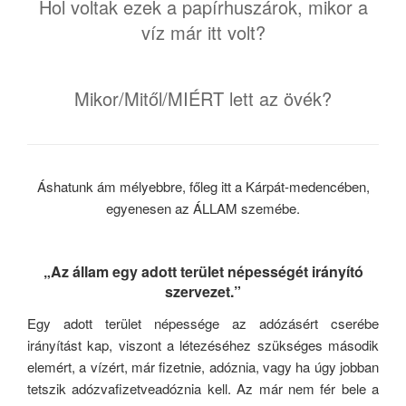
Hol voltak ezek a papírhuszárok, mikor a
víz már itt volt?
Mikor/Mitől/MIÉRT lett az övék?
Áshatunk ám mélyebbre, főleg itt a Kárpát-medencében,
egyenesen az ÁLLAM szemébe.
„Az állam egy adott terület népességét irányító
szervezet.”
Egy adott terület népessége az adózásért cserébe
irányítást kap, viszont a létezéséhez szükséges második
elemért, a vízért, már fizetnie, adóznia, vagy ha úgy jobban
tetszik adózvafizetveadóznia kell. Az már nem fér bele a