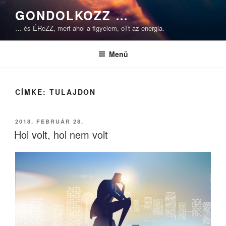
Tartalomhoz
GONDOLKOZZ …
… és ÉReZZ, mert ahol a figyelem, oTt az energia.
Menü
CÍMKE:
TULAJDON
BEKÜLDVE:
2018. FEBRUÁR 28.
Hol volt, hol nem volt