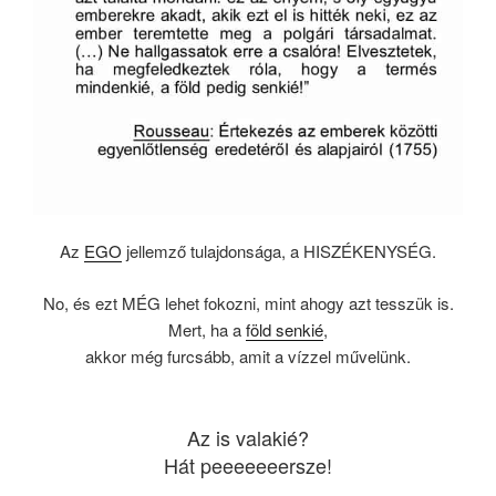
Az
EGO
jellemző tulajdonsága, a HISZÉKENYSÉG.
No, és ezt MÉG lehet fokozni, mint ahogy azt tesszük is.
Mert, ha a
föld senkié
,
akkor még furcsább, amit a vízzel művelünk.
Az is valakié?
Hát peeeeeeersze!